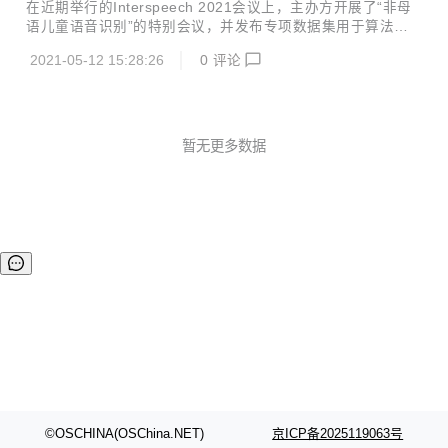
AI团队自主设计研发了高性能端侧机器学习计算库——EMLL
在近期举行的Interspeech 2021会议上，主办方开展了“非母
(Edge ML Library)，并已在近日开源。 EMLL 为加速端侧 AI
语儿童语音识别”的特别会议，并发布专项数据集用于算法评
推理而设计，提供基于端侧处理器的高性能机器学习计算库，
测竞赛，旨在推动非母语儿童语音识别技术的研究。此次竞赛
支持fp32、fp16、int8等数据类型，已在网易有道词典笔、翻
2021-05-12 15:28:26
0
评论
共分为4个细分赛道，网易有道ASR团队斩获其中2项冠军与1
译王和超级词典等智...
项亚军。 Interspeech是由国际语音通讯协会（International
Speech Communication Association, ISCA）创办的顶级旗
舰国际会议，作为全球最大的综合性语音信号处理领域的科技
盛会，历届Interspeech会议都备受全球各地语音语言领域人
暂无更多数据
士的广泛关注 当前，自动语音识别（ASR）技术已经在很多
场景中得到实际应用...
©OSCHINA(OSChina.NET)
京ICP备2025119063号