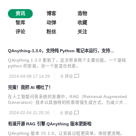
资讯
博客
造物
智库
动弹
收藏
评论
粉丝
关注
QAnything-1.3.0，支持纯 Python 笔记本运行，支持混
合检索
QAnything 1.3.0 更新了，这次带来两个主要功能，一个是纯
python 的安装，另一个是混合检索。
2024-04-08 17:14:29
0
评论
完蛋！我把 AI 喂吐了！
在人工智能问答系统的发展中，RAG（Retrieval-Augmented
Generation）技术以其独特的检索增强生成方式，为减少大模
型幻觉开辟了新的天地。然而，在实际落地过程中有一个很大
2024-02-04 11:20:16
0
评论
的疑问：RAG 系统，数据越多效果越好吗？本文将深入分析
数据量如何影响 RAG 系统的问答效果，并讨论如何优化这一
有道开源 RAG 引擎 QAnything 版本更新啦
系统以适应不断增长的海量数据。
QAnything 版本 V1.1.0，让安装过程更简单，体验更流畅。