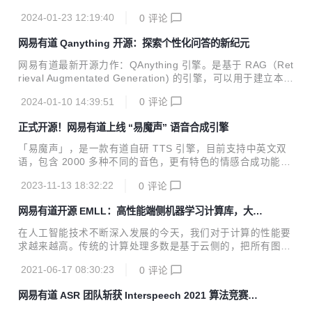
2024-01-23 12:19:40
0
评论
网易有道 Qanything 开源：探索个性化问答的新纪元
网易有道最新开源力作：QAnything 引擎。是基于 RAG（Ret
rieval Augmentated Generation) 的引擎，可以用于建立本地
知识库做问答，解锁本土 ChatGPT 般的问答体验。☝
2024-01-10 14:39:51
0
评论
正式开源！网易有道上线 “易魔声” 语音合成引擎
「易魔声」，是一款有道自研 TTS 引擎，目前支持中英文双
语，包含 2000 多种不同的音色，更有特色的情感合成功能，
支持合成包含快乐、兴奋、悲伤、愤怒等广泛情感的语音。
2023-11-13 18:32:22
0
评论
网易有道开源 EMLL：高性能端侧机器学习计算库，大幅
提高计算性能
在人工智能技术不断深入发展的今天，我们对于计算的性能要
求越来越高。传统的计算处理多数是基于云侧的，把所有图
像、音频等数据通过网络传输到云中心进行处理后将结果反
2021-06-17 08:30:23
0
评论
馈。但是随着数据的指数式增长，依靠云侧的计算已经显现了
诸多不足，例如数据处理的实时性、网络条件制约、数据安全
网易有道 ASR 团队斩获 Interspeech 2021 算法竞赛两
等，因此端侧的推理则愈发重要。 在这样的背景下，网易有道
项冠军