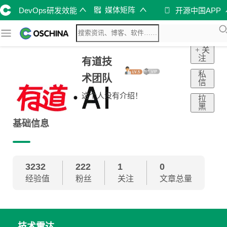
媒体矩阵
DevOps研发效能
开源中国APP
+ 关
注
有道技
私
术团队
信
这个人没有介绍！
拉
黑
基础信息
3232
222
1
0
经验值
粉丝
关注
文章总量
技术雷达