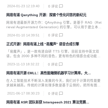
2024-01-23 12:19:40
0
评论
网易有道 Qanything 开源：探索个性化问答的新纪元
网易有道最新开源力作：QAnything 引擎。是基于 RAG（Ret
rieval Augmentated Generation) 的引擎，可以用于建立本地
知识库做问答，解锁本土 ChatGPT 般的问答体验。☝
2024-01-10 14:39:51
0
评论
正式开源！网易有道上线 “易魔声” 语音合成引擎
「易魔声」，是一款有道自研 TTS 引擎，目前支持中英文双
语，包含 2000 多种不同的音色，更有特色的情感合成功能，
支持合成包含快乐、兴奋、悲伤、愤怒等广泛情感的语音。
2023-11-13 18:32:22
0
评论
网易有道开源 EMLL：高性能端侧机器学习计算库，大幅
提高计算性能
在人工智能技术不断深入发展的今天，我们对于计算的性能要
求越来越高。传统的计算处理多数是基于云侧的，把所有图
像、音频等数据通过网络传输到云中心进行处理后将结果反
2021-06-17 08:30:23
0
评论
馈。但是随着数据的指数式增长，依靠云侧的计算已经显现了
诸多不足，例如数据处理的实时性、网络条件制约、数据安全
网易有道 ASR 团队斩获 Interspeech 2021 算法竞赛两
等，因此端侧的推理则愈发重要。 在这样的背景下，网易有道
项冠军