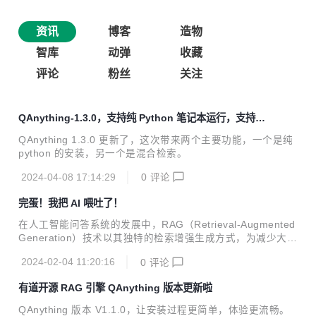
资讯
博客
造物
智库
动弹
收藏
评论
粉丝
关注
QAnything-1.3.0，支持纯 Python 笔记本运行，支持混
合检索
QAnything 1.3.0 更新了，这次带来两个主要功能，一个是纯
python 的安装，另一个是混合检索。
2024-04-08 17:14:29
0
评论
完蛋！我把 AI 喂吐了！
在人工智能问答系统的发展中，RAG（Retrieval-Augmented
Generation）技术以其独特的检索增强生成方式，为减少大模
型幻觉开辟了新的天地。然而，在实际落地过程中有一个很大
2024-02-04 11:20:16
0
评论
的疑问：RAG 系统，数据越多效果越好吗？本文将深入分析
数据量如何影响 RAG 系统的问答效果，并讨论如何优化这一
有道开源 RAG 引擎 QAnything 版本更新啦
系统以适应不断增长的海量数据。
QAnything 版本 V1.1.0，让安装过程更简单，体验更流畅。