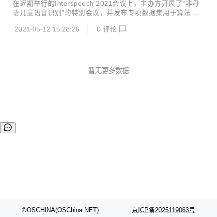
AI团队自主设计研发了高性能端侧机器学习计算库——EMLL
在近期举行的Interspeech 2021会议上，主办方开展了“非母
(Edge ML Library)，并已在近日开源。 EMLL 为加速端侧 AI
语儿童语音识别”的特别会议，并发布专项数据集用于算法评
推理而设计，提供基于端侧处理器的高性能机器学习计算库，
测竞赛，旨在推动非母语儿童语音识别技术的研究。此次竞赛
支持fp32、fp16、int8等数据类型，已在网易有道词典笔、翻
2021-05-12 15:28:26
0
评论
共分为4个细分赛道，网易有道ASR团队斩获其中2项冠军与1
译王和超级词典等智...
项亚军。 Interspeech是由国际语音通讯协会（International
Speech Communication Association, ISCA）创办的顶级旗
舰国际会议，作为全球最大的综合性语音信号处理领域的科技
盛会，历届Interspeech会议都备受全球各地语音语言领域人
暂无更多数据
士的广泛关注 当前，自动语音识别（ASR）技术已经在很多
场景中得到实际应用...
©OSCHINA(OSChina.NET)
京ICP备2025119063号