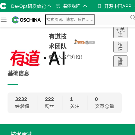
媒体矩阵
DevOps研发效能
开源中国APP
+ 关
注
有道技
私
术团队
信
这个人没有介绍！
拉
黑
基础信息
3232
222
1
0
经验值
粉丝
关注
文章总量
技术雷达