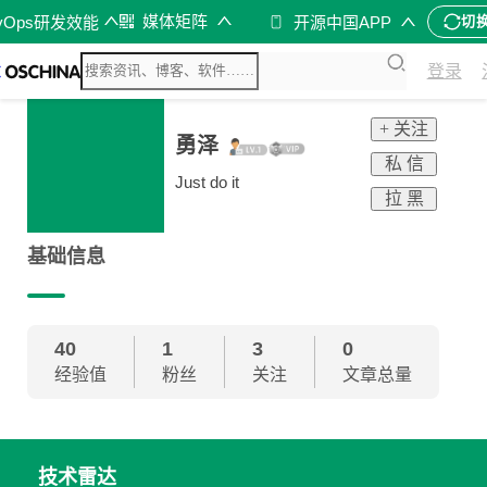
媒体矩阵
vOps研发效能
开源中国APP
切
登录
+ 关注
勇泽
私 信
Just do it
拉 黑
基础信息
40
1
3
0
经验值
粉丝
关注
文章总量
技术雷达