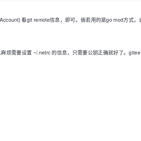
/{YouAccount} 看git remote信息，即可。倘若用的是go mod
ab那么麻烦需要设置 ~/.netrc 的信息，只需要公钥正确就好了