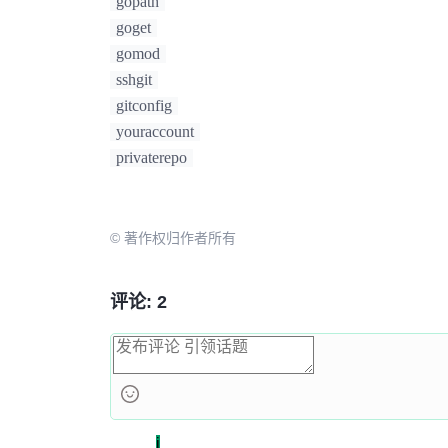
gopath
goget
gomod
sshgit
gitconfig
youraccount
privaterepo
© 著作权归作者所有
评论: 2
j