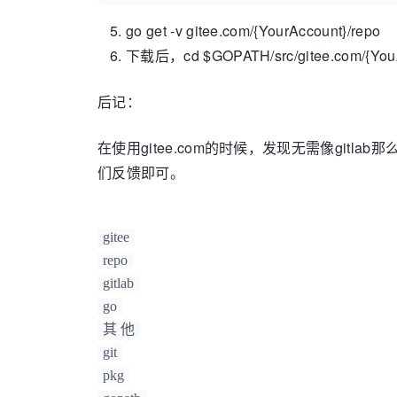
go get -v gitee.com/{YourAccount}/repo
下载后，cd $GOPATH/src/gitee.com
后记：
在使用gitee.com的时候，发现无需像gitl
们反馈即可。
gitee
repo
gitlab
go
其 他
git
pkg