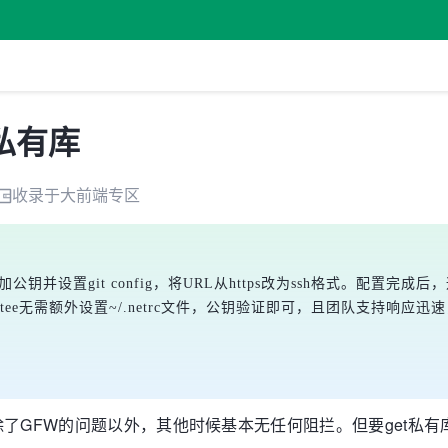
上的私有库
收录于
大前端
专区
加公钥并设置git config，将URL从https改为ssh格式。配置完成
目录。Gitee无需额外设置~/.netrc文件，公钥验证即可，且团队支持响
候，除了GFW的问题以外，其他时候基本无任何阻拦。但要get