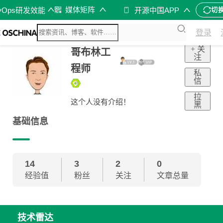
媒体矩阵
vOps研发效能
开源中国APP
切
登录
+ 关
哥布林工
注
程师
私
信
拉
这个人没有介绍！
黑
基础信息
14
3
2
0
经验值
粉丝
关注
文章总量
技术雷达