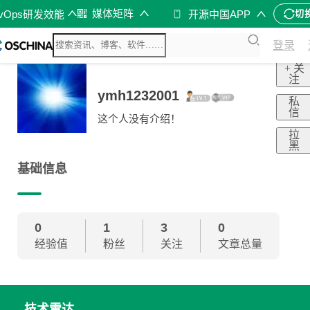
媒体矩阵
evOps研发效能
开源中国APP
切
登录
+ 关
注
ymh1232001
私
信
这个人没有介绍！
拉
黑
基础信息
0
1
3
0
经验值
粉丝
关注
文章总量
技术雷达