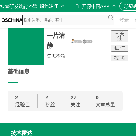
媒体矩阵
vOps研发效能
开源中国APP
切
登录
+ 关
一片清
注
静
私 信
矢志不渝
拉 黑
基础信息
2
2
27
0
经验值
粉丝
关注
文章总量
技术雷达