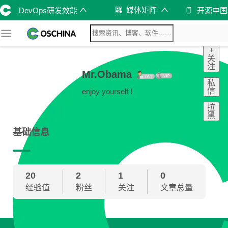
媒体矩阵
DevOps研发效能
开源中国
+
关
注
Mr.Obama
私
信
enjoy yourself !
拉
黑
基础信息
20
2
1
0
经验值
粉丝
关注
文章总量