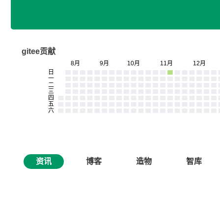
gitee贡献
资讯
博客
造物
智库