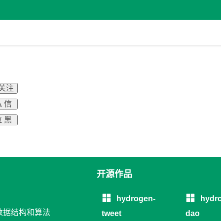
 关注
 信
 黑
开源作品
hydrogen-
hydr
与数据结构和算法
tweet
dao