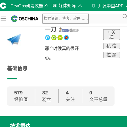
媒体矩阵
DevOps研发效能
开源中国APP
一刀
+ 关
注
私 信
那个时候真的很开
拉 黑
心。
基础信息
579
82
4
0
经验值
粉丝
关注
文章总量
技术雷达