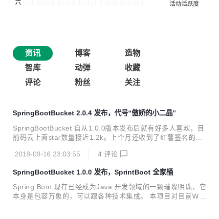
资讯
博客
造物
智库
动弹
收藏
评论
粉丝
关注
SpringBootBucket 2.0.4 发布，代号“傲娇的小二晶”
SpringBootBucket 自从1.0.0版本发布后就有好多人喜欢，目
前码云上面star数量接近1.2k。上个月还收到了红薯签名的10
00 star奖杯，这个我自己也觉得很惊讶。 由于SpringBoot 1.
2018-09-16 23:03:55
4
评论
x官方将终止维护，所以这次将SpringBootBucket升级到2.0.
4.RELEASE，底层依赖的Spring Boot版本号是2.0.4。今后
SpringBootBucket 1.0.0 发布，SprintBoot 全家桶
升级的版本号跟SpringBoot版本号保持一致。 更新说明： 所
有Spring Boot依赖升级到2.0.4.RELEASE 重构和精简了一些
Spring Boot 现在已经成为Java 开发领域的一颗璀璨明珠，它
项目源码，修正了一些bug。 更新项目运行说明的README
本身是包容万象的，可以跟各种技术集成。 本项目对目前We
文件 更新了配套的博客文章 关...
b开发中常用的各个技术，通过和SpringBoot的集成，并且对
2018-03-05 09:49:06
17
评论
各种技术通过“一篇博客 + 一个可运行项目”的形式来详细说