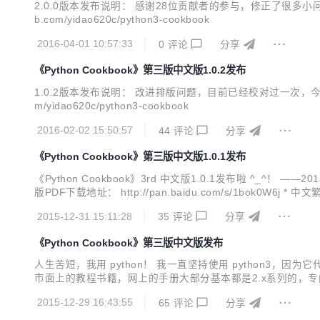
2.0.0版本发布说明： 感谢28位贡献者的参与，修正了很多小问题，还有报告iss
b.com/yidao620c/python3-cookbook
2016-04-01 10:57:33
0
评论
分享
《Python Cookbook》第三版中文版1.0.2发布
1.0.2版本发布说明： 改进排版问题，目前已经校对过一次，今后可能不会再更新！ 
m/yidao620c/python3-cookbook
2016-02-02 15:50:57
44
评论
分享
《Python Cookbook》第三版中文版1.0.1发布
《Python Cookbook》3rd 中文版1.0.1发布啦 ^_
版PDF下载地址： http://pan.baidu.com/s/1bok0W6j * 中文
2015-12-31 15:11:28
35
评论
分享
《Python Cookbook》第三版中文版发布
人生苦短，我用 python！ 我一直坚持使用 python3，
市面上的教程书籍，网上的手册大部分基本都是2.x系列的，专门基于3.
成了整本书的翻译工作，历时1年多，不管怎样还是坚持下来了。现在共享给python
2015-12-29 16:43:55
65
评论
分享