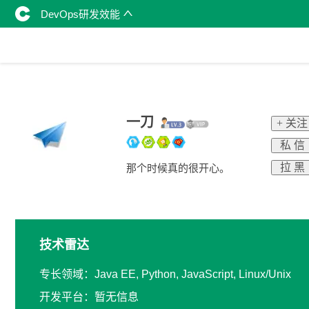
DevOps研发效能
一刀
+ 关注
私 信
拉 黑
那个时候真的很开心。
技术雷达
专长领域：Java EE, Python, JavaScript, Linux/Unix
开发平台：暂无信息