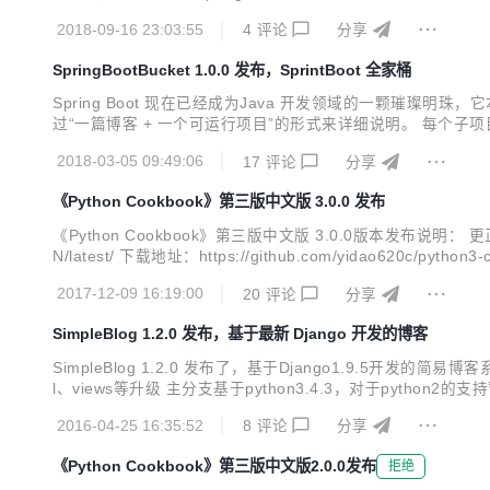
到2.0.4.RELEASE 重构和精简了一些项目源码，修正了一些b
2018-09-16 23:03:55
4
评论
分享
SpringBootBucket 1.0.0 发布，SprintBoot 全家桶
Spring Boot 现在已经成为Java 开发领域的一颗璀璨
过“一篇博客 + 一个可运行项目”的形式来详细说明。 每个
项目会配有一篇博客文章的详细讲解 项目名称 文章地址 springboot-thyme
2018-03-05 09:49:06
17
评论
分享
《Python Cookbook》第三版中文版 3.0.0 发布
《Python Cookbook》第三版中文版 3.0.0版本发布说明： 更正
N/latest/ 下载地址：https://github.com/yidao620c/python3-
2017-12-09 16:19:00
20
评论
分享
SimpleBlog 1.2.0 发布，基于最新 Django 开发的博客
SimpleBlog 1.2.0 发布了，基于Django1.9.5开发的简
l、views等升级 主分支基于python3.4.3，对于pytho
2016-04-25 16:35:52
8
评论
分享
《Python Cookbook》第三版中文版2.0.0发布
拒绝