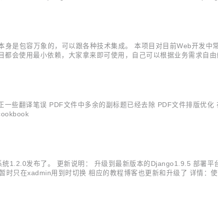
ug。 更新项目运行说明的README文件 更新了配套的博客文章 关...
明珠，它本身是包容万象的，可以跟各种技术集成。 本项目对目前Web开发中
子项目都会使用最小依赖，大家拿来即可使用，自己可以根据业务需求自由
leaf 集成Thymeleaf构建Web应用 springboot-mybatis 集成MyB
一些翻译笔误 PDF文件中多余的副标题已经去除 PDF文件排版优化 在线阅读： http:
cookbook
易博客系统1.2.0发布了。 更新说明： 升级到最新版本的Django1.9.5 部
n2的支持暂时只在xadmin用到时切换 相应的教程博客也更新和升级了 详情：使