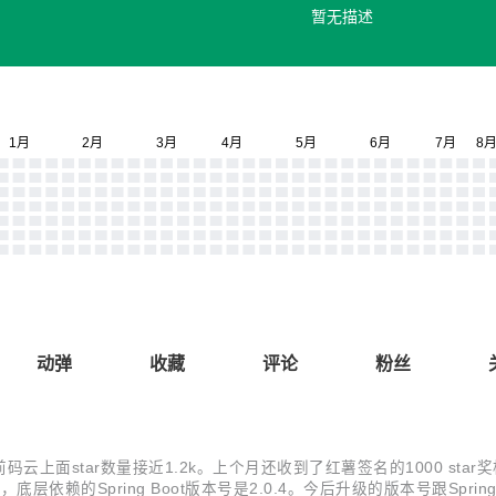
版中文版
暂无描述
动弹
收藏
评论
粉丝
，目前码云上面star数量接近1.2k。上个月还收到了红薯签名的1000 star
ASE，底层依赖的Spring Boot版本号是2.0.4。今后升级的版本号跟Spri