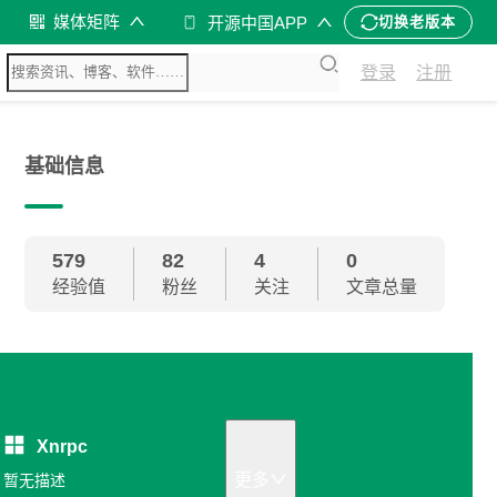
媒体矩阵
开源中国APP
切换老版本
登录
注册
基础信息
579
82
4
0
经验值
粉丝
关注
文章总量
Xnrpc
更多
暂无描述