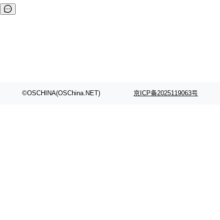
©OSCHINA(OSChina.NET)
京ICP备2025119063号