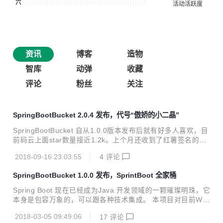
资讯
博客
造物
智库
动弹
收藏
评论
粉丝
关注
SpringBootBucket 2.0.4 发布，代号“傲娇的小二晶”
SpringBootBucket 自从1.0.0版本发布后就有好多人喜欢，目
前码云上面star数量接近1.2k。上个月还收到了红薯签名的10
00 star奖杯，这个我自己也觉得很惊讶。 由于SpringBoot 1.
2018-09-16 23:03:55
4
评论
x官方将终止维护，所以这次将SpringBootBucket升级到2.0.
4.RELEASE，底层依赖的Spring Boot版本号是2.0.4。今后
SpringBootBucket 1.0.0 发布，SprintBoot 全家桶
升级的版本号跟SpringBoot版本号保持一致。 更新说明： 所
有Spring Boot依赖升级到2.0.4.RELEASE 重构和精简了一些
Spring Boot 现在已经成为Java 开发领域的一颗璀璨明珠，它
项目源码，修正了一些bug。 更新项目运行说明的README
本身是包容万象的，可以跟各种技术集成。 本项目对目前We
文件 更新了配套的博客文章 关...
b开发中常用的各个技术，通过和SpringBoot的集成，并且对
2018-03-05 09:49:06
17
评论
各种技术通过“一篇博客 + 一个可运行项目”的形式来详细说