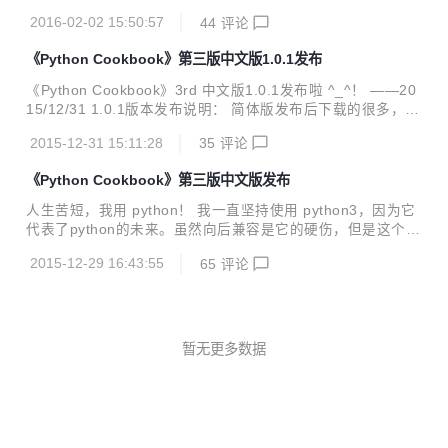
ook.readthedocs.org/zh_CN/latest/ PDF下载地址：https://
2016-02-02 15:50:57
44
评论
github.com/yidao620c/python3-cookbook
《Python Cookbook》第三版中文版1.0.1发布
《Python Cookbook》3rd 中文版1.0.1发布啦 ^_^！ ——20
15/12/31 1.0.1版本发布说明： 简体版发布后下载的很多，应
某些网友要求（应该是台湾地区同胞），增加了繁体中文版：
2015-12-31 15:11:28
35
评论
* 中文简体版PDF下载地址： http://pan.baidu.com/s/1bok0
W6j * 中文繁体版PDF下载地址：http://pan.baidu.com/s/1e
《Python Cookbook》第三版中文版发布
RjFDaM
人生苦短，我用 python！ 我一直坚持使用 python3，因为它
代表了python的未来。虽然向后兼容是它的硬伤，但是这个局
面迟早会改变的， 而且python3的未来需要每个人的帮助和支
2015-12-29 16:43:55
65
评论
持。 目前市面上的教程书籍，网上的手册大部分基本都是2.x
系列的，专门基于3.x系列的书籍少的可怜。 看到一本《Pyth
on Cookbook》3rd Edition，完全基于python3，写的也很不
错。 目前已经正式完成了整本书的翻译工作，历时1年多，不
管怎样还是坚持下来了。现在共享给python社区。 Wiki页：ht
暂无更多数据
tp://www.oschina.net/p/Python-cookbook-3-...