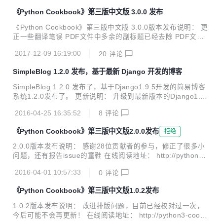
明。 每个子项目都会使用最小依赖，大家拿来即可使用，自己
《Python Cookbook》第三版中文版 3.0.0 发布
可以根据业务需求自由组合搭配不同的技术构建项目。 项目简
介 子项目列表 每个子项目会配有一篇博客文章的详细讲解 项
《Python Cookbook》第三版中文版 3.0.0版本发布说明： 更
目名称 文章地址 springboot-thymeleaf 集成Thymeleaf构建
正一些翻译笔误 PDF文件中多余的副标题已经去除 PDF文件
Web应用 springboot-mybatis 集成MyBatis springboot-h...
排版优化 在线阅读： http://python3-cookbook.readthedoc
2017-12-09 16:19:00
20
评论
s.org/zh_CN/latest/ 下载地址：https://github.com/yidao620
c/python3-cookbook
SimpleBlog 1.2.0 发布，基于最新 Django 开发的博客
SimpleBlog 1.2.0 发布了，基于Django1.9.5开发的简易博客
系统1.2.0发布了。 更新说明： 升级到最新版本的Django1.9.
5 部署平台迁移至PythonAnywhere 全文搜索升级 各种配
2016-04-25 16:35:52
8
评论
置、模板、url、views等升级 主分支基于python3.4.3，对于p
ython2的支持暂时只在xadmin用到时切换 相应的教程博客也
《Python Cookbook》第三版中文版2.0.0发布
拒绝
更新和升级了 详情：使用Django1.9开发博客教程 - 目录汇总
贴
2.0.0版本发布说明： 感谢28位贡献者的参与，修正了很多小
问题，还有报告issue的童鞋 在线阅读地址： http://python3-
cookbook.readthedocs.org/zh_CN/latest/ PDF下载地址：h
2016-04-01 10:57:33
0
评论
ttps://github.com/yidao620c/python3-cookbook
《Python Cookbook》第三版中文版1.0.2发布
1.0.2版本发布说明： 改进排版问题，目前已经校对过一次，
今后可能不会再更新！ 在线阅读地址： http://python3-cookb