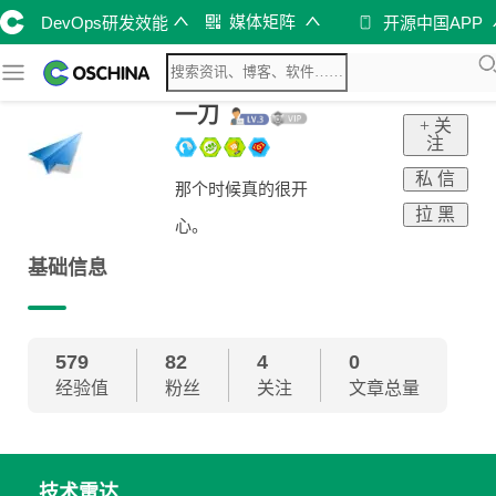
媒体矩阵
DevOps研发效能
开源中国APP
一刀
+ 关
注
私 信
那个时候真的很开
拉 黑
心。
基础信息
579
82
4
0
经验值
粉丝
关注
文章总量
技术雷达