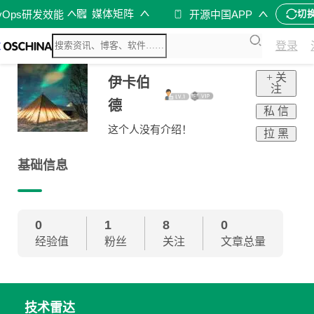
媒体矩阵
vOps研发效能
开源中国APP
切
登录
+ 关
伊卡伯
注
德
私 信
这个人没有介绍！
拉 黑
基础信息
0
1
8
0
经验值
粉丝
关注
文章总量
技术雷达