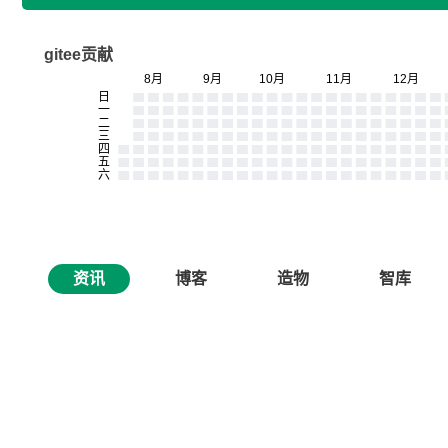
gitee贡献
资讯
博客
造物
智库