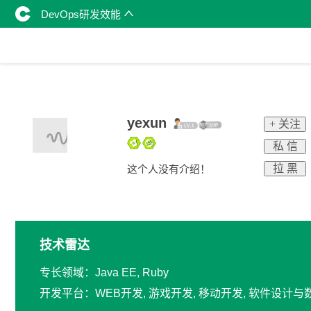
DevOps研发效能
yexun
+ 关注
私 信
拉 黑
这个人没有介绍！
技术雷达
专长领域：Java EE, Ruby
开发平台：WEB开发, 游戏开发, 移动开发, 软件设计