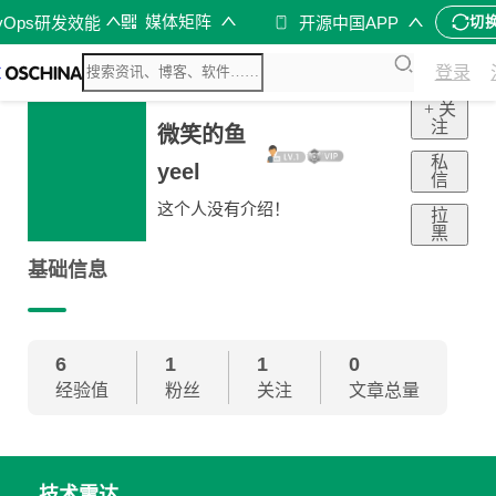
媒体矩阵
vOps研发效能
开源中国APP
切
登录
+ 关
注
微笑的鱼
私
yeel
信
这个人没有介绍！
拉
黑
基础信息
6
1
1
0
经验值
粉丝
关注
文章总量
技术雷达