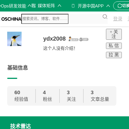
媒体矩阵
vOps研发效能
开源中国APP
切
登录
+ 关
注
ydx2008
私 信
这个人没有介绍！
拉 黑
基础信息
60
4
3
3
经验值
粉丝
关注
文章总量
技术雷达