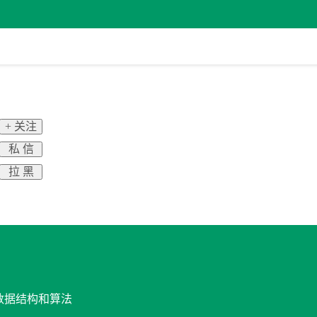
+ 关注
私 信
拉 黑
与数据结构和算法