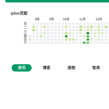
gitee贡献
资讯
博客
造物
智库