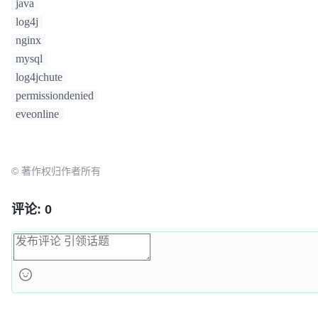
java
log4j
3.
关键:

nginx
这里对即将进行
Velocity
.init(properties);的properti
mysql
properties.setProperty(
VelocityEngine
.
RUNTIME_LOG_L
"org.apache.velocity.runtime.log.NullLogChute"
log4jchute
permissiondenied
eveonline
© 著作权归作者所有
评论: 0