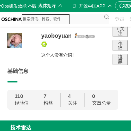
媒体矩阵
vOps研发效能
开源中国APP
切
登录
+ 关
注
yaoboyuan
私
信
这个人没有介绍！
拉
黑
基础信息
110
7
4
0
经验值
粉丝
关注
文章总量
技术雷达