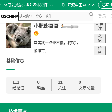
媒体矩阵
vOps研发效能
开源中国APP
切
登录
+ 关
小肥熊哥哥
注
私
信
其实我一点也不懒，我就是
拉
懒得写。
黑
基础信息
111
8
11
0
经验值
粉丝
关注
文章总量
技术雷达