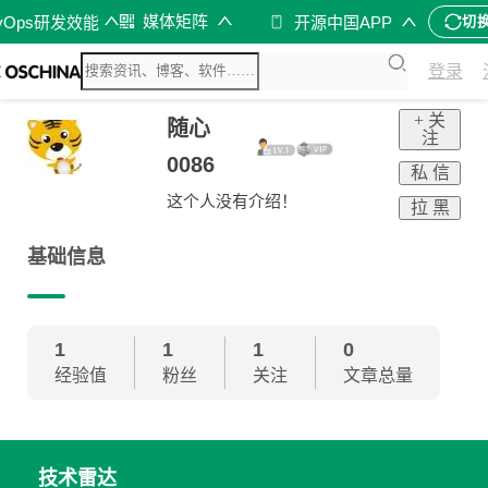
媒体矩阵
vOps研发效能
开源中国APP
切
登录
+ 关
随心
注
0086
私 信
这个人没有介绍！
拉 黑
基础信息
1
1
1
0
经验值
粉丝
关注
文章总量
技术雷达