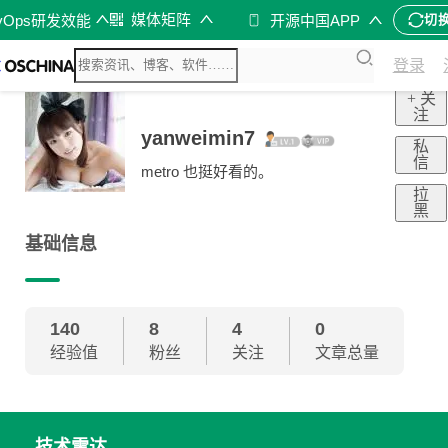
媒体矩阵
vOps研发效能
开源中国APP
切
登录
+ 关
注
yanweimin7
私
信
metro 也挺好看的。
拉
黑
基础信息
140
8
4
0
经验值
粉丝
关注
文章总量
技术雷达