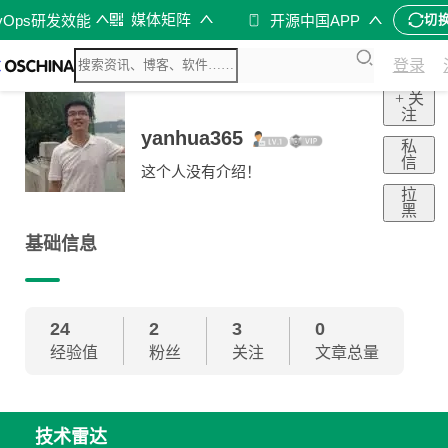
媒体矩阵
vOps研发效能
开源中国APP
切
登录
+ 关
注
yanhua365
私
信
这个人没有介绍！
拉
黑
基础信息
24
2
3
0
经验值
粉丝
关注
文章总量
技术雷达