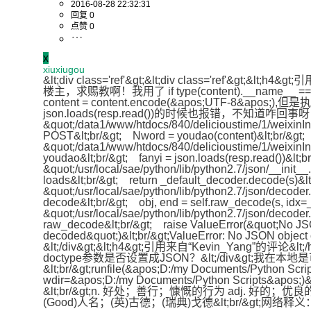
2016-08-28 22:32:31
回复 0
点赞 0
x
xiuxiugou
&lt;div class='ref'&gt;&lt;div class='ref'&gt;&lt;h4
楼主，求赐教啊！我用了 if type(content).__name__ == &quot;unicode&quot
content = content.encode(&apos;UTF-8&apos;),但是执行
json.loads(resp.read())的时候也报错，不知道咋回事呀， 
&quot;/data1/www/htdocs/840/delicioustime/1/weixinInte
POST&lt;br/&gt;    Nword = youdao(content)&lt;br/&gt;  F
&quot;/data1/www/htdocs/840/delicioustime/1/weixinInte
youdao&lt;br/&gt;    fanyi = json.loads(resp.read())&lt;br/
&quot;/usr/local/sae/python/lib/python2.7/json/__init__.
loads&lt;br/&gt;    return _default_decoder.decode(s)&lt;b
&quot;/usr/local/sae/python/lib/python2.7/json/decoder.p
decode&lt;br/&gt;    obj, end = self.raw_decode(s, idx=_w
&quot;/usr/local/sae/python/lib/python2.7/json/decoder.p
raw_decode&lt;br/&gt;    raise ValueError(&quot;No JS
decoded&quot;)&lt;br/&gt;ValueError: No JSON object 
&lt;/div&gt;&lt;h4&gt;引用来自“Kevin_Yang”的评
doctype参数是否设置成JSON？&lt;/div&gt;我在
&lt;br/&gt;runfile(&apos;D:/my Documents/Python Scrip
wdir=&apos;D:/my Documents/Python Scripts&apos;)&lt
&lt;br/&gt;n. 好处；善行；慷慨的行为 adj. 好的；优良
(Good)人名；(英)古德；(瑞典)戈德&lt;br/&gt;网络释义：&