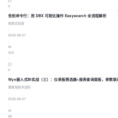
0
告别命令行：用 DBX 可视化操作 Easysearch 全流程解析
极限实验室
|
2026-08-07
|
432
|
0
Wyn嵌入式BI实战（三）：仪表板筛选器+报表查询面板，参数联
葡萄城技术团队
|
2026-08-07
|
99