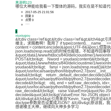
黑泽明123
哪位大神能给我看一下整体的源码，我实在是不知道代
2017-05-25 21:01:56
回复 0
点赞 0
x
xiuxiugou
&lt;div class='ref'&gt;&lt;div class='ref'&gt;&lt;h4
楼主，求赐教啊！我用了 if type(content).__name__ == &quot;unicode&quot
content = content.encode(&apos;UTF-8&apos;),但是执行
json.loads(resp.read())的时候也报错，不知道咋回事呀， 
&quot;/data1/www/htdocs/840/delicioustime/1/weixinInte
POST&lt;br/&gt;    Nword = youdao(content)&lt;br/&gt;  F
&quot;/data1/www/htdocs/840/delicioustime/1/weixinInte
youdao&lt;br/&gt;    fanyi = json.loads(resp.read())&lt;br/
&quot;/usr/local/sae/python/lib/python2.7/json/__init__.
loads&lt;br/&gt;    return _default_decoder.decode(s)&lt;b
&quot;/usr/local/sae/python/lib/python2.7/json/decoder.p
decode&lt;br/&gt;    obj, end = self.raw_decode(s, idx=_w
&quot;/usr/local/sae/python/lib/python2.7/json/decoder.p
raw_decode&lt;br/&gt;    raise ValueError(&quot;No JS
decoded&quot;)&lt;br/&gt;ValueError: No JSON object 
&lt;/div&gt;&lt;h4&gt;引用来自“Kevin_Yang”的评
doctype参数是否设置成JSON？&lt;/div&gt;原谅
感谢楼主大神，继续向大神多多学习