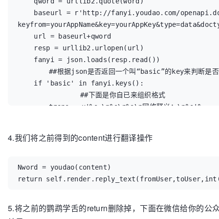
    qword = urllib2.quote(word)

    baseurl = r'http://fanyi.youdao.com/openapi.d
keyfrom=yourAppName&key=yourAppKey&type=data&docty
    url = baseurl+qword

    resp = urllib2.urlopen(url)

    fanyi = json.loads(resp.read())

	##根据json是否返回一个叫“basic”的key来判断是否翻译成功

    if 'basic' in fanyi.keys():

		##下面是你自已来组织格式

    	trans = u'%s:\n%s\n%s\n网络释义：\n%s'%
(fanyi['query'],''.join(fanyi['translation']),''.
['explains']),''.join(fanyi['web'][0]['value']))

4.我们将之前得到的content进行翻译操作
    	return trans

    else:

        return u'对不起，您输入的单词%s无法翻译，请检查
Nword = youdao(content)        

return self.render.reply_text(fromUser,toUser,int
5.将之前的鹦鹉学舌的return删除掉，下面在微信给你的