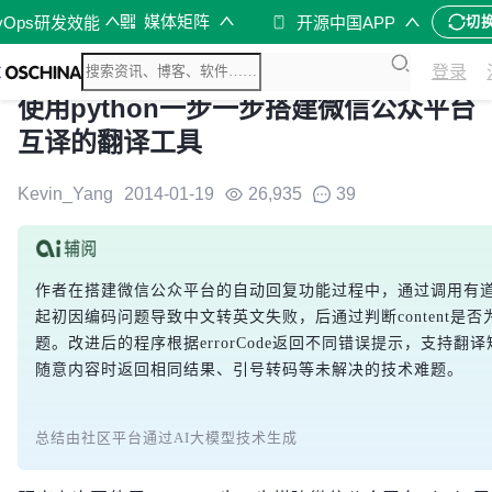
媒体矩阵
vOps研发效能
开源中国APP
切
登录
使用python一步一步搭建微信公众平台（
互译的翻译工具
Kevin_Yang
2014-01-19
26,935
39
作者在搭建微信公众平台的自动回复功能过程中，通过调用有道
起初因编码问题导致中文转英文失败，后通过判断content是否为un
题。改进后的程序根据errorCode返回不同错误提示，支持
随意内容时返回相同结果、引号转码等未解决的技术难题。
总结由社区平台通过AI大模型技术生成