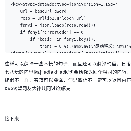
<key>&type=data&doctype=json&version=1.1&q='

    url = baseurl+qword

    resp = urllib2.urlopen(url)

    fanyi = json.loads(resp.read())

    if fanyi['errorCode'] == 0:        

        if 'basic' in fanyi.keys():

            trans = u'%s:\n%s\n%s\n网络释义：\n%s'
(fanyi['query'],''.join(fanyi['translation']),' '
['explains']),''.join(fanyi['web'][0]['value']))

这样可以翻译一些不长的句子，而且还可以翻译韩语，日语
            return trans

七八糟的内容lkajfladfaldfladkf也会给你返回个相同
        else:

貌似不一样，有道可以翻译，但是微信不一定可以返回内容，
            trans =u'%s:\n基本翻译:%s\n'%
&#39;望网友大神共同讨论解决
(fanyi['query'],''.join(fanyi['translation']))    
            return trans

    elif fanyi['errorCode'] == 20:

        return u'对不起，要翻译的文本过长'

    elif fanyi['errorCode'] == 30:

接下来：
        return u'对不起，无法进行有效的翻译'

    elif fanyi['errorCode'] == 40:
