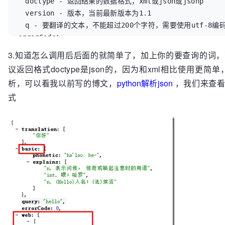
　doctype - 返回结果的数据格式，xml或json或jsonp

　version - 版本，当前最新版本为1.1

　q - 要翻译的文本，不能超过200个字符，需要使用utf-8编码
errorCode：

　0 - 正常

3.知道怎么调用后后面的就简单了，加上你的要查询的词
　20 - 要翻译的文本过长

议返回格式doctype是json的，因为和xml相比使用更简
　30 - 无法进行有效的翻译

析，可以看我以前写的博文，
python解析json
，我们来查看
　40 - 不支持的语言类型

式
　50 - 无效的key