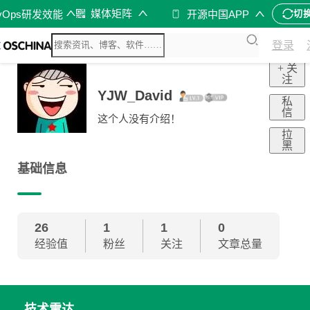
媒体矩阵
vOps研发效能
开源中国APP
切
登录
+ 关
注
YJW_David
私
信
这个人没有介绍！
拉
黑
基础信息
26
1
1
0
经验值
粉丝
关注
文章总量
技术雷达