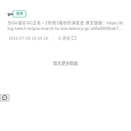
go
拒绝
为Go语言GC正名－2秒到1毫秒的演变史 原文链接：https://b
log.twitch.tv/gos-march-to-low-latency-gc-a6fa96f06eb7#.l
rmfby2xs 下面我们会介绍https://www.twitch.tv视频直播网站
2016-07-08 19:34:19
0
评论
在使用Go过程中的GC耗时演变史。 我们是视频直播系统且拥
有数百万的在线用户，消息和聊天系统全部是用Go写的，该
服务单台机器同时连接了50万左右的用户。在Go1.4到1.5的
版本迭代中，GC得到了20倍的提升，在1.6版本得到了10倍
的提升，然后跟Go的Runtime开发组进行交流后，在1.7版本
暂无更多数据
又得到了10倍的提升(在1.7之...