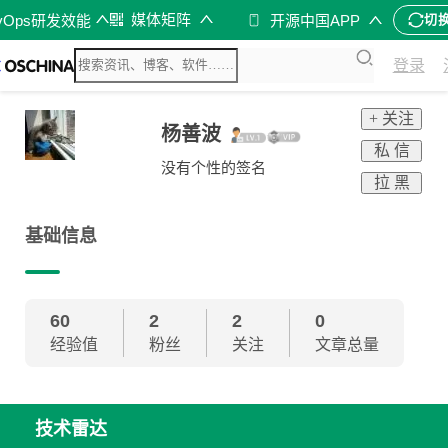
媒体矩阵
vOps研发效能
开源中国APP
切
登录
+ 关注
杨善波
私 信
没有个性的签名
拉 黑
基础信息
60
2
2
0
经验值
粉丝
关注
文章总量
技术雷达