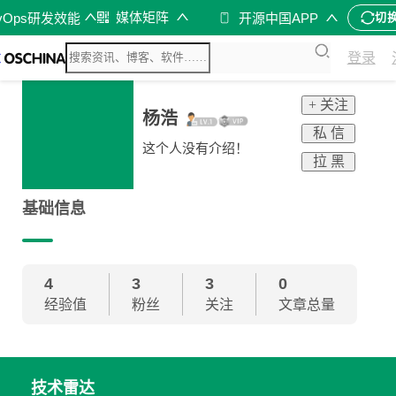
媒体矩阵
vOps研发效能
开源中国APP
切
登录
+ 关注
杨浩
私 信
这个人没有介绍！
拉 黑
基础信息
4
3
3
0
经验值
粉丝
关注
文章总量
技术雷达