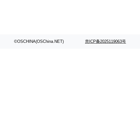
©OSCHINA(OSChina.NET)
京ICP备2025119063号