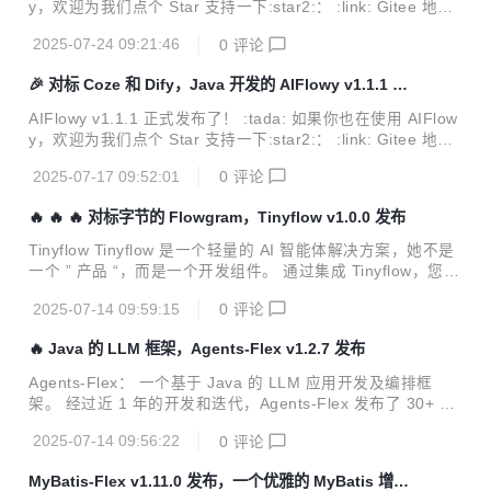
y，欢迎为我们点个 Star 支持一下:star2:： :link: Gitee 地
数据源、分库分表、字段权限、 字段加密、多租户...
址：https://gitee.com/aiflowy/aiflowy 你的每一个 Star 都是
2025-07-24 09:21:46
0
评论
对我们最大的鼓励，也是让更多人看到 AIFlowy 的关键一步！
我们的愿景始终如一： :small_blue_diamond: 成为中国最具
🎉 对标 Coze 和 Dify，Java 开发的 AIFlowy v1.1.1 发
影响力的人工智能品牌之一 :small_blue_diamond: 引领核心
布
技术自主创新 :small_blue_diamond: 推动中国 AI 生态繁荣
AIFlowy v1.1.1 正式发布了！ :tada: 如果你也在使用 AIFlow
发展，助力科技自立 让我们一起见证...
y，欢迎为我们点个 Star 支持一下:star2:： :link: Gitee 地
址：https://gitee.com/aiflowy/aiflowy 你的每一个 Star 都是
2025-07-17 09:52:01
0
评论
对我们最大的鼓励，也是让更多人看到 AIFlowy 的关键一步！
我们的愿景始终如一： :small_blue_diamond: 成为中国最具
🔥 🔥 🔥 对标字节的 Flowgram，Tinyflow v1.0.0 发布
影响力的人工智能品牌之一 :small_blue_diamond: 引领核心
技术自主创新 :small_blue_diamond: 推动中国 AI 生态繁荣
Tinyflow Tinyflow 是一个轻量的 AI 智能体解决方案，她不是
发展，助力科技自立 让我们一起见证...
一个 ” 产品 “，而是一个开发组件。 通过集成 Tinyflow，您可
以使得任何的传统应用，具备 AI 智能体编排的能力。 特性 Ti
2025-07-14 09:59:15
0
评论
nyflow 前端基于 Web Component 开发，因此支持 React、
Vue、Angular、Svelte 等任何框架，当然也包括 原生的 HT
🔥 Java 的 LLM 框架，Agents-Flex v1.2.7 发布
ML、CSS、JavaScript。 后端支持 Java（不限制框架）、P
ython、Node.js 等语言。 Tinyflow 和 Flowgram 对比 1、Ti
Agents-Flex： 一个基于 Java 的 LLM 应用开发及编排框
nyflow 基于 Web Component 开发，支持 Rea...
架。 经过近 1 年的开发和迭代，Agents-Flex 发布了 30+ 个
版本，终于迎来了 v1.0.0 正式版本。 与此同时，基于 Agents
2025-07-14 09:56:22
0
评论
-flex 开发的对标 Dify Coze 等产品的 AIFlowy 也正式对外开
源，开源地址： https://gitee.com/aiflowy/aiflowy Agents-Fl
MyBatis-Flex v1.11.0 发布，一个优雅的 MyBatis 增强
ex 的基本能力 LLM 的访问能力 Prompt、Prompt Template