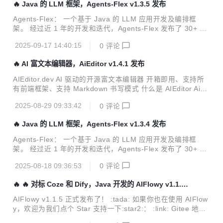
🔥 Java 的 LLM 框架，Agents-Flex v1.3.5 发布
多同类框架，MyBatis-Flex 的在增删改查等方面的性能均超
越其 5~10 倍或以上。 4、更灵动 MyBatis-Flex 支持多主
Agents-Flex： 一个基于 Java 的 LLM 应用开发及编排框
键、多表查询、逻辑删除、乐观锁、数据脱敏、数据加密、多
架。 经过近 1 年的开发和迭代，Agents-Flex 发布了 30+ 个
数据源、分库分表、字段权限、 字段加密、多租户...
版本，终于迎来了 v1.0.0 正式版本。 与此同时，基于 Agents
2025-09-17 14:40:15
0
评论
-flex 开发的对标 Dify Coze 等产品的 AIFlowy 也正式对外开
源，开源地址： https://gitee.com/aiflowy/aiflowy Agents-Fl
🔥 AI 富文本编辑器，AiEditor v1.4.1 发布
ex 的基本能力 LLM 的访问能力 Prompt、Prompt Template
定义加载的能力 Function Calling 定义、调用和执行等能力
AIEditor.dev AI 驱动的开源富文本编辑器 开箱即用、支持所
记忆的能力（Memory） Embe...
有前端框架、支持 Markdown 书写模式 什么是 AIEditor AiEd
itor 是一个面向 AI 的下一代富文本编辑器，她基于 Web Com
2025-08-29 09:33:42
0
评论
ponent，因此支持 Layui、Vue、React、Angular 等几乎任
何前端框架。她适配了 PC Web 端和手机端，并提供了 亮色
🔥 Java 的 LLM 框架，Agents-Flex v1.3.4 发布
和 暗色 两个主题。除此之外，她还提供了灵活的配置，开发
者可以方便的使用其开发任何文字编辑的应用。 # 全新官网上
Agents-Flex： 一个基于 Java 的 LLM 应用开发及编排框
线 AiEditor 全新官网上线，请访问官网： https://aieditor.dev
架。 经过近 1 年的开发和迭代，Agents-Flex 发布了 30+ 个
国内访问地址：https:...
版本，终于迎来了 v1.0.0 正式版本。 与此同时，基于 Agents
2025-08-18 09:36:53
0
评论
-flex 开发的对标 Dify Coze 等产品的 AIFlowy 也正式对外开
源，开源地址： https://gitee.com/aiflowy/aiflowy Agents-Fl
🔥 🔥 对标 Coze 和 Dify，Java 开发的 AIFlowy v1.1.5
ex 的基本能力 LLM 的访问能力 Prompt、Prompt Template
发布
定义加载的能力 Function Calling 定义、调用和执行等能力
AIFlowy v1.1.5 正式发布了！ :tada: 如果你也在使用 AIFlow
记忆的能力（Memory） Embe...
y，欢迎为我们点个 Star 支持一下:star2:： :link: Gitee 地
址：https://gitee.com/aiflowy/aiflowy 你的每一个 Star 都是