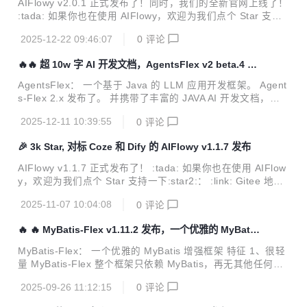
AIFlowy v2.0.1 正式发布了！同时，我们的全新官网上线了！
nd: 推动中国 AI 生态繁荣发展，...
:tada: 如果你也在使用 AIFlowy，欢迎为我们点个 Star 支持
一下:star2:： :link: Gitee 地址：https://gitee.com/aiflowy/ai
2025-12-22 09:46:07
0
评论
flowy 你的每一个 Star 都是对我们最大的鼓励，也是让更多人
看到 AIFlowy 的关键一步！ 我们的愿景始终如一： :small_bl
🔥🔥 超 10w 字 AI 开发文档，AgentsFlex v2 beta.4 发
ue_diamond: 成为中国最具影响力的人工智能品牌之一 :smal
布
l_blue_diamond: 引领核心技术自主创新 :small_blue_diamo
AgentsFlex： 一个基于 Java 的 LLM 应用开发框架。 Agent
nd: 推动中国 AI 生态繁荣发展，...
s-Flex 2.x 发布了。 并携带了丰富的 JAVA AI 开发文档，详
情：https://agentsflex.com/zh/chat/getting-started.html 内
2025-12-11 10:39:55
0
评论
置了多个工业级的 AI 智能体的代码实现，拿来就用。 与此同
时，基于 Agents-flex 开发的对标 Dify Coze 等产品的 AIFlo
🎉 3k Star, 对标 Coze 和 Dify 的 AIFlowy v1.1.7 发布
wy 也正式对外开源，开源地址： https://gitee.com/aiflowy/a
iflowy 简单对话 使用 OpenAi 大语言模型: OpenAIChatConfi
AIFlowy v1.1.7 正式发布了！ :tada: 如果你也在使用 AIFlow
g con...
y，欢迎为我们点个 Star 支持一下:star2:： :link: Gitee 地
址：https://gitee.com/aiflowy/aiflowy 你的每一个 Star 都是
2025-11-07 10:04:08
0
评论
对我们最大的鼓励，也是让更多人看到 AIFlowy 的关键一步！
我们的愿景始终如一： :small_blue_diamond: 成为中国最具
🔥 🔥 MyBatis-Flex v1.11.2 发布，一个优雅的 MyBatis
影响力的人工智能品牌之一 :small_blue_diamond: 引领核心
增强框架
技术自主创新 :small_blue_diamond: 推动中国 AI 生态繁荣
MyBatis-Flex： 一个优雅的 MyBatis 增强框架 特征 1、很轻
发展，助力科技自立 让我们一起见证...
量 MyBatis-Flex 整个框架只依赖 MyBatis，再无其他任何第
三方依赖。 2、只增强 MyBatis-Flex 支持 CRUD、分页查
2025-09-26 11:12:15
0
评论
询、多表查询、批量操作，但不丢失 MyBatis 原有的任何功
能。 3、高性能 MyBatis-Flex 采用独特的技术架构、相比许