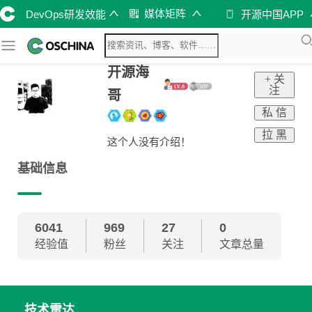
媒体矩阵
DevOps研发效能
开源中国APP
开源海
+ 关
注
哥
私 信
拉 黑
这个人没有介绍！
基础信息
6041
969
27
0
经验值
粉丝
关注
文章总量
技术雷达