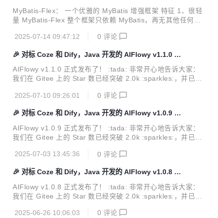
框架
定义加载的能力 Function Calling 定义、调用和执行等能力
MyBatis-Flex： 一个优雅的 MyBatis 增强框架 特征 1、很轻
记忆的能力（Memory） Embe...
量 MyBatis-Flex 整个框架只依赖 MyBatis，再无其他任何第
三方依赖。 2、只增强 MyBatis-Flex 支持 CRUD、分页查
2025-07-14 09:47:12
0
评论
询、多表查询、批量操作，但不丢失 MyBatis 原有的任何功
能。 3、高性能 MyBatis-Flex 采用独特的技术架构、相比许
🎉 对标 Coze 和 Dify，Java 开发的 AIFlowy v1.1.0 发
多同类框架，MyBatis-Flex 的在增删改查等方面的性能均超
布
越其 5~10 倍或以上。 4、更灵动 MyBatis-Flex 支持多主
AIFlowy v1.1.0 正式发布了！ :tada: 非常开心地告诉大家：
键、多表查询、逻辑删除、乐观锁、数据脱敏、数据加密、多
我们在 Gitee 上的 Star 数已经突破 2.0k :sparkles:，并已经
数据源、分库分表、字段权限、 字段加密、多租户...
成为 Gitee 人工智能类项目中 Star 和 Issue 增长最快项目！
2025-07-10 09:26:01
0
评论
这些成绩离不开每一位小伙伴的关注、使用与反馈:pray:。你
们的支持是我们不断前行的动力！ 如果你也在使用 AIFlowy，
🎉 对标 Coze 和 Dify，Java 开发的 AIFlowy v1.0.9 发
欢迎为我们点个 Star 支持一下:star2:： :link: Gitee 地址：ht
布
tps://gitee.com/aiflowy/aiflowy 你的每一个 Star 都是对我们
AIFlowy v1.0.9 正式发布了！ :tada: 非常开心地告诉大家：
最大的鼓励，也是让更多人看到 AIFlowy 的关...
我们在 Gitee 上的 Star 数已经突破 2.0k :sparkles:，并已经
成为 Gitee 人工智能类项目中 Star 和 Issue 增长最快项目！
2025-07-03 13:45:36
0
评论
这些成绩离不开每一位小伙伴的关注、使用与反馈:pray:。你
们的支持是我们不断前行的动力！ 如果你也在使用 AIFlowy，
🎉 对标 Coze 和 Dify，Java 开发的 AIFlowy v1.0.8 发
欢迎为我们点个 Star 支持一下:star2:： :link: Gitee 地址：ht
布
tps://gitee.com/aiflowy/aiflowy 你的每一个 Star 都是对我们
AIFlowy v1.0.8 正式发布了！ :tada: 非常开心地告诉大家：
最大的鼓励，也是让更多人看到 AIFlowy 的关...
我们在 Gitee 上的 Star 数已经突破 2.0k :sparkles:，并已经
成为 Gitee 人工智能类项目中 Star 和 Issue 增长最快项目！
2025-06-26 10:06:03
0
评论
这些成绩离不开每一位小伙伴的关注、使用与反馈:pray:。你