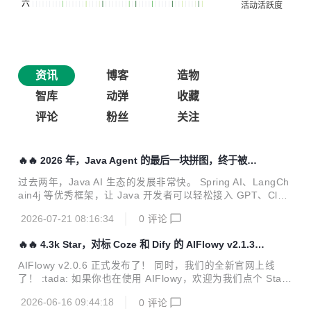
资讯
博客
造物
智库
动弹
收藏
评论
粉丝
关注
🔥🔥 2026 年，Java Agent 的最后一块拼图，终于被补
齐了!
过去两年，Java AI 生态的发展非常快。 Spring AI、LangCh
ain4j 等优秀框架，让 Java 开发者可以轻松接入 GPT、Clau
de、Gemini、DeepSeek 等各种大模型。 Chat、Prompt、
2026-07-21 08:16:34
0
评论
Memory、RAG、Tool Calling、MCP、Agent…… 这些能力
越来越成熟。 Java Agent，终于开始走进真实业务。 但当越
🔥🔥 4.3k Star，对标 Coze 和 Dify 的 AIFlowy v2.1.3
来越多企业开始把 Agent 投入生产环境，一个新的问题也越来
发布
越明显。 Agent 很会思考，却不会真正干活。 老板说： 帮我
AIFlowy v2.0.6 正式发布了！ 同时，我们的全新官网上线
把本周销售数据整理成 PPT，套用公司模板，检查数据是否正
了！ :tada: 如果你也在使用 AIFlowy，欢迎为我们点个 Star
确，最后发我下载链接。 Agent 很快...
支持一下:star2:： :link: Gitee 地址：https://gitee.com/aiflo
2026-06-16 09:44:18
0
评论
wy/aiflowy 你的每一个 Star 都是对我们最大的鼓励，也是让