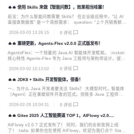
更多人看到 AIFlowy 的关键一步！ 我们的愿景始终如一： :s
🔥🔥 使用 Skills 来做【智能问数】，效果相当哇塞！
mall_blue_diamond: 成为中国最具影响力的人工智能品牌之
一 :small_blue_diamond: 引领核心技术自主创新 :small_blu
前言：为什么智能问数需要 Skills？ 在企业级应用中，"让 AI
e_diamond: 推动中国 AI 生态繁荣发展...
直接查数据库" 是一个高频需求： :question: "上个月销售额最
高的产品是什么？" :question: "系统中有哪些姓李的用户？" :
2026-03-03 13:26:15
0
评论
question: "订单状态为 pending 的记录有多少条？" 但直接让
LLM 生成 SQL 存在三大风险： 安全风险：SQL 注入、越权
🔥🔥 重磅更新，Agents-Flex v2.0.0 正式版发布！
查询、敏感数据泄露 准确性风险：表名/字段名幻觉、语法错
误 可维护性风险：逻辑黑盒、难以调试、无法审计 AI Skills
AgentsFlex：一个轻量的 Java AI 智能体开发框架。 :rocket:
的爆发，为这些问题提供了完美的解决方案。 什么是 AI Skill
核心特性 Agents-Flex 专为 Java 工程师与架构师设计，提供
s？ 根据最新的行业标准，AI Skills 是...
轻量、模块化、可扩展的 AI 智能体开发体验，助力企业快速
2026-03-02 10:13:02
0
评论
构建生产级 LLM 应用。 :sparkles: 新增核心能力（v2.0+）
特性 说明 应用场景 MCP 支持 原生集成 Model Context Prot
🔥🔥 JDK8 + Skills 开发智能体，很香！
ocol，标准化连接外部数据源与工具 跨系统上下文共享、工具
编排 AI Skills 将业务能力封装为可复用、可编排的 Skill 单元
一、为什么 Java 开发者要关注 Skills？ 大模型时代，智能体
快速构建领域 Agent、技能市场 智能问数 内置 Text2SQL 与
（Agent）正在重塑软件开发的范式。但很多 Java 工程师在
自然语言数据...
实际落地过程中面临以下挑战： 新框架要求 JDK 17+，老项
2026-02-28 10:04:31
0
评论
目迁移成本高 工具调用逻辑复杂，学习曲线陡峭 缺乏生产级
方案，Demo 好看但难落地 Agents-Flex 给出的答案是：用 J
🔥🔥 Gitee 2025 人工智能赛道 TOP 1，AIFlowy v2.0.7
DK 8 + Skills 机制，让智能体开发回归简单。 而今天我们要
发布
深入探讨的 Skills，正是继 MCP（Model Context Protocol）
AIFlowy v2.0.7 正式发布了！ 同时，我们的全新官网上线
之后，Agent 领域又一个爆发式增长的行业标准实践。 二、
了！ :tada: 如果你也在使用 AIFlowy，欢迎为我们点个 Star