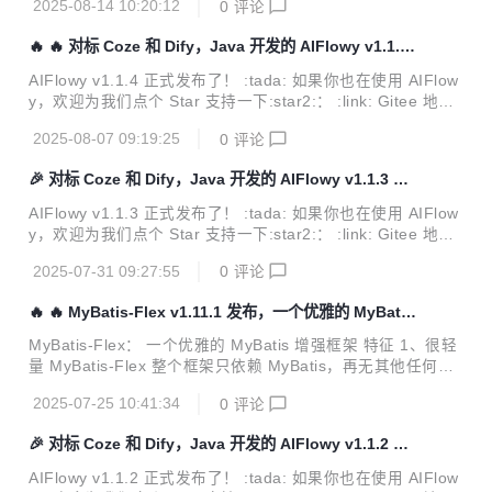
2025-08-14 10:20:12
0
评论
对我们最大的鼓励，也是让更多人看到 AIFlowy 的关键一步！
我们的愿景始终如一： :small_blue_diamond: 成为中国最具
🔥 🔥 对标 Coze 和 Dify，Java 开发的 AIFlowy v1.1.4
影响力的人工智能品牌之一 :small_blue_diamond: 引领核心
发布
技术自主创新 :small_blue_diamond: 推动中国 AI 生态繁荣
AIFlowy v1.1.4 正式发布了！ :tada: 如果你也在使用 AIFlow
发展，助力科技自立 让我们一起见证...
y，欢迎为我们点个 Star 支持一下:star2:： :link: Gitee 地
址：https://gitee.com/aiflowy/aiflowy 你的每一个 Star 都是
2025-08-07 09:19:25
0
评论
对我们最大的鼓励，也是让更多人看到 AIFlowy 的关键一步！
我们的愿景始终如一： :small_blue_diamond: 成为中国最具
🎉 对标 Coze 和 Dify，Java 开发的 AIFlowy v1.1.3 发
影响力的人工智能品牌之一 :small_blue_diamond: 引领核心
布
技术自主创新 :small_blue_diamond: 推动中国 AI 生态繁荣
AIFlowy v1.1.3 正式发布了！ :tada: 如果你也在使用 AIFlow
发展，助力科技自立 让我们一起见证...
y，欢迎为我们点个 Star 支持一下:star2:： :link: Gitee 地
址：https://gitee.com/aiflowy/aiflowy 你的每一个 Star 都是
2025-07-31 09:27:55
0
评论
对我们最大的鼓励，也是让更多人看到 AIFlowy 的关键一步！
我们的愿景始终如一： :small_blue_diamond: 成为中国最具
🔥 🔥 MyBatis-Flex v1.11.1 发布，一个优雅的 MyBatis
影响力的人工智能品牌之一 :small_blue_diamond: 引领核心
增强框架
技术自主创新 :small_blue_diamond: 推动中国 AI 生态繁荣
MyBatis-Flex： 一个优雅的 MyBatis 增强框架 特征 1、很轻
发展，助力科技自立 让我们一起见证...
量 MyBatis-Flex 整个框架只依赖 MyBatis，再无其他任何第
三方依赖。 2、只增强 MyBatis-Flex 支持 CRUD、分页查
2025-07-25 10:41:34
0
评论
询、多表查询、批量操作，但不丢失 MyBatis 原有的任何功
能。 3、高性能 MyBatis-Flex 采用独特的技术架构、相比许
🎉 对标 Coze 和 Dify，Java 开发的 AIFlowy v1.1.2 发
多同类框架，MyBatis-Flex 的在增删改查等方面的性能均超
布
越其 5~10 倍或以上。 4、更灵动 MyBatis-Flex 支持多主
AIFlowy v1.1.2 正式发布了！ :tada: 如果你也在使用 AIFlow
键、多表查询、逻辑删除、乐观锁、数据脱敏、数据加密、多