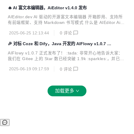
们的支持是我们不断前行的动力！ 如果你也在使用 AIFlowy，
🔥 AI 富文本编辑器，AiEditor v1.4.0 发布
欢迎为我们点个 Star 支持一下:star2:： :link: Gitee 地址：ht
tps://gitee.com/aiflowy/aiflowy 你的每一个 Star 都是对我们
AIEditor.dev AI 驱动的开源富文本编辑器 开箱即用、支持所
最大的鼓励，也是让更多人看到 AIFlowy 的关...
有前端框架、支持 Markdown 书写模式 什么是 AIEditor AiEd
itor 是一个面向 AI 的下一代富文本编辑器，她基于 Web Com
2025-06-25 12:13:44
0
评论
ponent，因此支持 Layui、Vue、React、Angular 等几乎任
何前端框架。她适配了 PC Web 端和手机端，并提供了 亮色
🎉 对标 Coze 和 Dify，Java 开发的 AIFlowy v1.0.7 发
和 暗色 两个主题。除此之外，她还提供了灵活的配置，开发
布
者可以方便的使用其开发任何文字编辑的应用。 # 全新官网上
AIFlowy v1.0.7 正式发布了！ :tada: 非常开心地告诉大家：
线 AiEditor 全新官网上线，请访问官网： https://aieditor.dev
我们在 Gitee 上的 Star 数已经突破 1.9k :sparkles:，并已经
国内访问地址：https:...
成为 Gitee 人工智能类项目中 Star 和 Issue 增长最快项目！
2025-06-19 09:17:59
0
评论
这些成绩离不开每一位小伙伴的关注、使用与反馈:pray:。你
们的支持是我们不断前行的动力！ 如果你也在使用 AIFlowy，
欢迎为我们点个 Star 支持一下:star2:： :link: Gitee 地址：ht
tps://gitee.com/aiflowy/aiflowy 你的每一个 Star 都是对我们
加载更多
最大的鼓励，也是让更多人看到 AIFlowy 的关...