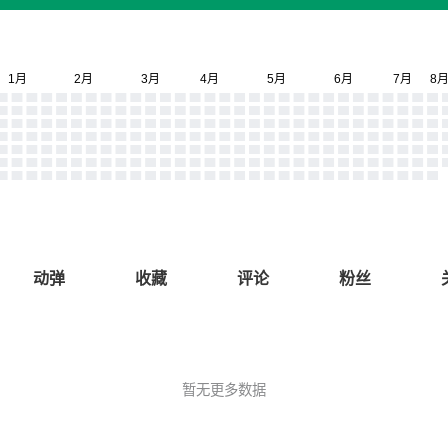
动弹
收藏
评论
粉丝
暂无更多数据