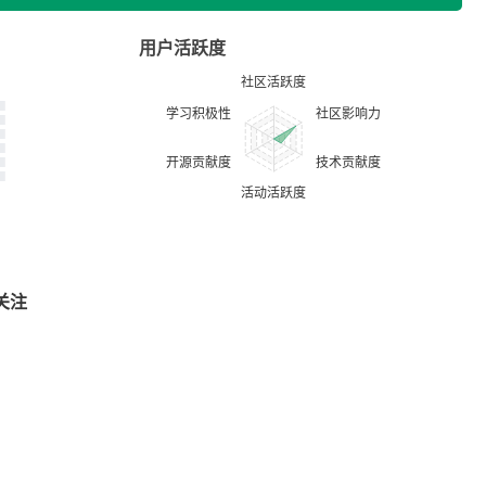
用户活跃度
关注