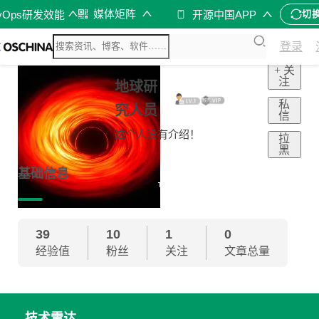
媒体矩阵
vOps研发效能
开源中国APP
切
登录
+ 关
注
地球研
私
究人员
信
这个人没有介绍！
拉
黑
基础信息
39
10
1
0
经验值
粉丝
关注
文章总量
技术雷达