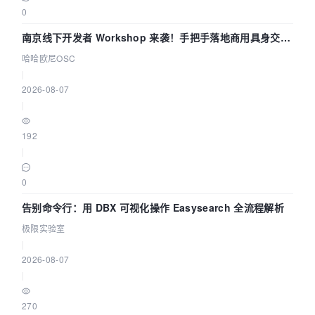
0
南京线下开发者 Workshop 来袭！手把手落地商用具身交互
智能 Agent 应用
哈哈欧尼OSC
|
2026-08-07
|
192
|
0
告别命令行：用 DBX 可视化操作 Easysearch 全流程解析
极限实验室
|
2026-08-07
|
270