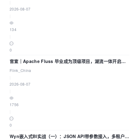
|
2026-08-07
|
134
|
0
官宣｜Apache Fluss 毕业成为顶级项目，湖流一体开启
Agentic Lake 全面实时化时代
Flink_China
|
2026-08-07
|
1756
|
0
Wyn嵌入式BI实战（一）：JSON API带参数接入，多租户数