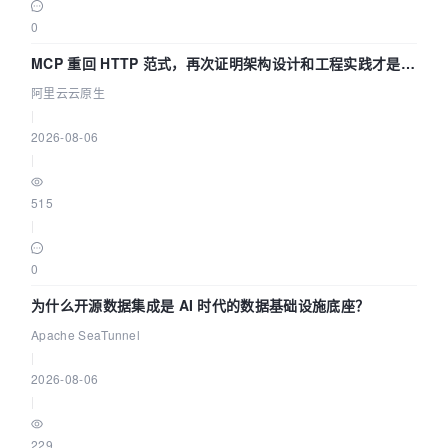
0
MCP 重回 HTTP 范式，再次证明架构设计和工程实践才是稀
缺资源
阿里云云原生
|
2026-08-06
|
515
|
0
为什么开源数据集成是 AI 时代的数据基础设施底座？
Apache SeaTunnel
|
2026-08-06
|
229