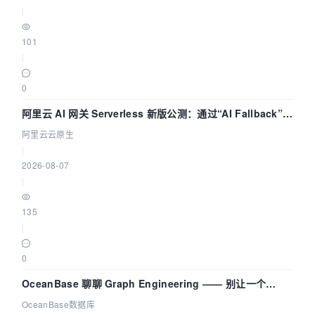
|
101
|
0
阿里云 AI 网关 Serverless 新版公测：通过“AI Fallback”与
拓扑可视化构建 AI 流量治理底座
阿里云云原生
|
2026-08-07
|
135
|
0
OceanBase 聊聊 Graph Engineering —— 别让一个
Agent 既当运动员又
OceanBase数据库