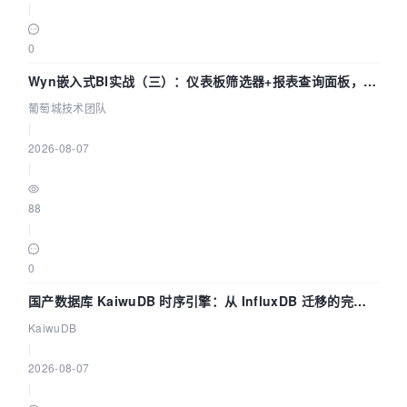
|
0
Wyn嵌入式BI实战（三）：仪表板筛选器+报表查询面板，参
数联动全闭环
葡萄城技术团队
|
2026-08-07
|
88
|
0
国产数据库 KaiwuDB 时序引擎：从 InfluxDB 迁移的完整
技术路径
KaiwuDB
|
2026-08-07
|