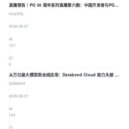
直播预告｜PG 30 周年系列直播第六期：中国开发者与PG内
核——我们改得动吗？我们贡献了什么？
IvorySQL
|
2026-08-07
|
127
|
0
从万亿级大模型到全线应用：Databend Cloud 助力头部 AI
企业构建全链路 Trace 数据管道
Databend
|
2026-08-07
|
154
|