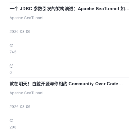
一个 JDBC 参数引发的架构演进：Apache SeaTunnel 如何
解决数据同步中的“定时 Flush”难题
Apache SeaTunnel
|
2026-08-06
|
745
|
0
就在明天！白鲸开源与你相约 Community Over Code
Asia 2026 主题演讲！
Apache SeaTunnel
|
2026-08-06
|
208
|