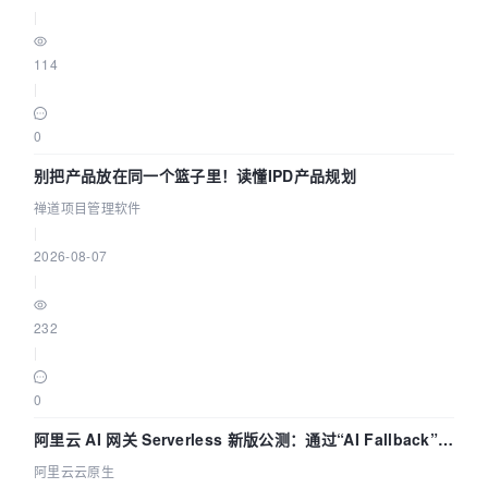
|
114
|
0
别把产品放在同一个篮子里！读懂IPD产品规划
禅道项目管理软件
|
2026-08-07
|
232
|
0
阿里云 AI 网关 Serverless 新版公测：通过“AI Fallback”与
拓扑可视化构建 AI 流量治理底座
阿里云云原生