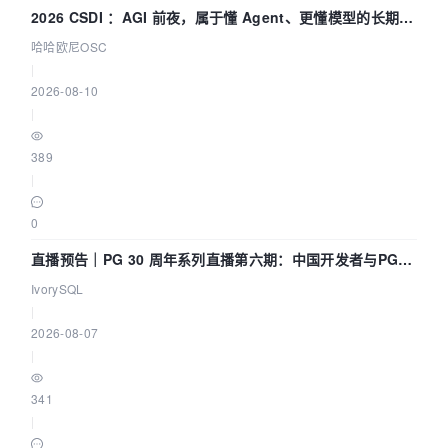
2026 CSDI ：AGI 前夜，属于懂 Agent、更懂模型的长期深
耕企业
哈哈欧尼OSC
|
2026-08-10
|
389
|
0
直播预告｜PG 30 周年系列直播第六期：中国开发者与PG内
核——我们改得动吗？我们贡献了什么？
IvorySQL
|
2026-08-07
|
341
|