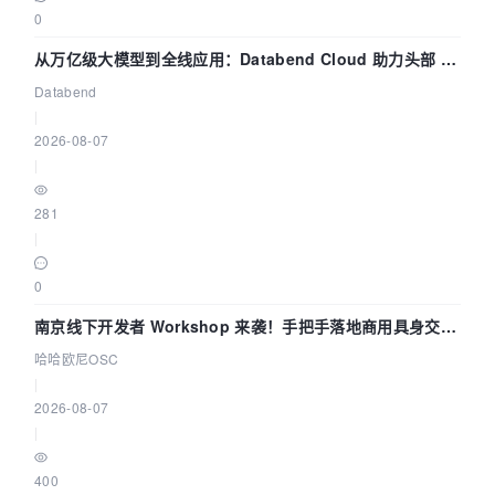
0
从万亿级大模型到全线应用：Databend Cloud 助力头部 AI
企业构建全链路 Trace 数据管道
Databend
|
2026-08-07
|
281
|
0
南京线下开发者 Workshop 来袭！手把手落地商用具身交互
智能 Agent 应用
哈哈欧尼OSC
|
2026-08-07
|
400