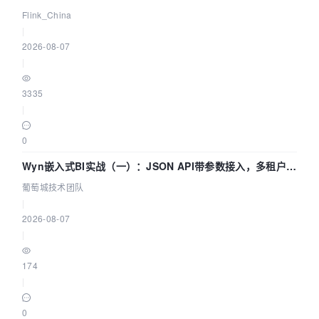
Agentic Lake 全面实时化时代
Flink_China
|
2026-08-07
|
3335
|
0
Wyn嵌入式BI实战（一）：JSON API带参数接入，多租户数
据源配置指南 | 葡萄城技术团队
葡萄城技术团队
|
2026-08-07
|
174
|
0