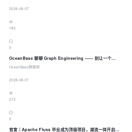
|
2026-08-07
|
185
|
0
OceanBase 聊聊 Graph Engineering —— 别让一个
Agent 既当运动员又
OceanBase数据库
|
2026-08-07
|
272
|
0
官宣｜Apache Fluss 毕业成为顶级项目，湖流一体开启