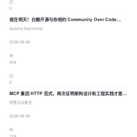
0
就在明天！白鲸开源与你相约 Community Over Code
Asia 2026 主题演讲！
Apache SeaTunnel
|
2026-08-06
|
248
|
0
MCP 重回 HTTP 范式，再次证明架构设计和工程实践才是稀
缺资源
阿里云云原生
|
2026-08-06
|
729