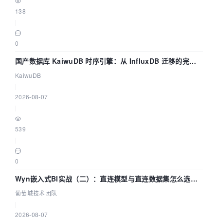
138
|
0
国产数据库 KaiwuDB 时序引擎：从 InfluxDB 迁移的完整
技术路径
KaiwuDB
|
2026-08-07
|
539
|
0
Wyn嵌入式BI实战（二）：直连模型与直连数据集怎么选，
参数为什么不生效？| 葡萄城技术团队
葡萄城技术团队
|
2026-08-07