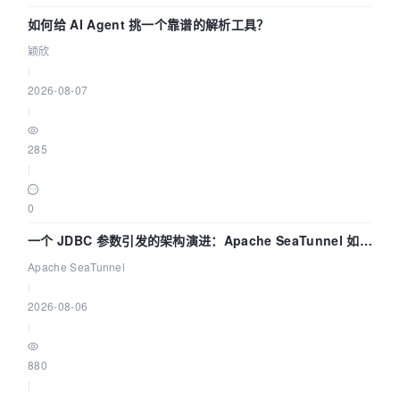
如何给 AI Agent 挑一个靠谱的解析工具？
颖欣
|
2026-08-07
|
285
|
0
一个 JDBC 参数引发的架构演进：Apache SeaTunnel 如何
解决数据同步中的“定时 Flush”难题
Apache SeaTunnel
|
2026-08-06
|
880
|