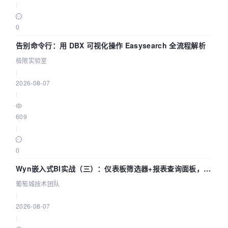
|
0
告别命令行：用 DBX 可视化操作 Easysearch 全流程解析
极限实验室
|
2026-08-07
|
609
|
0
Wyn嵌入式BI实战（三）：仪表板筛选器+报表查询面板，参
数联动全闭环
葡萄城技术团队
|
2026-08-07
|