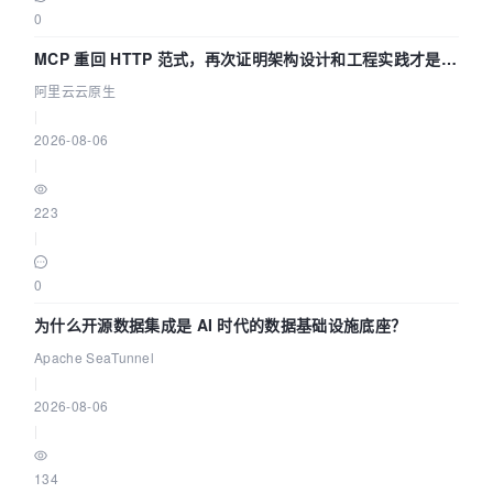
0
MCP 重回 HTTP 范式，再次证明架构设计和工程实践才是稀
缺资源
阿里云云原生
|
2026-08-06
|
223
|
0
为什么开源数据集成是 AI 时代的数据基础设施底座？
Apache SeaTunnel
|
2026-08-06
|
134