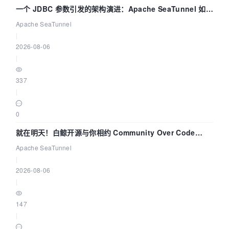
一个 JDBC 参数引发的架构演进：Apache SeaTunnel 如何
解决数据同步中的“定时 Flush”难题
Apache SeaTunnel
|
2026-08-06
|
337
|
0
就在明天！白鲸开源与你相约 Community Over Code
Asia 2026 主题演讲！
Apache SeaTunnel
|
2026-08-06
|
147
|