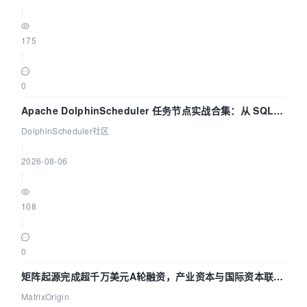
|
175
|
0
Apache DolphinScheduler 任务节点实战合集：从 SQL、
DataX 到 Spark、Flink 一次配置全打通
DolphinScheduler社区
|
2026-08-06
|
108
|
0
矩阵起源完成超千万美元A轮融资，产业资本与国际资本联手
押注企业级AI基础设施赛道
MatrixOrigin