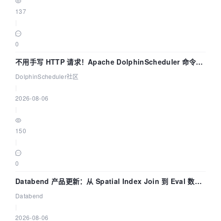
137
|
0
不用手写 HTTP 请求！Apache DolphinScheduler 命令行
dsctl 两分钟上手
DolphinScheduler社区
|
2026-08-06
|
150
|
0
Databend 产品更新：从 Spatial Index Join 到 Eval 数据
管道
Databend
|
2026-08-06