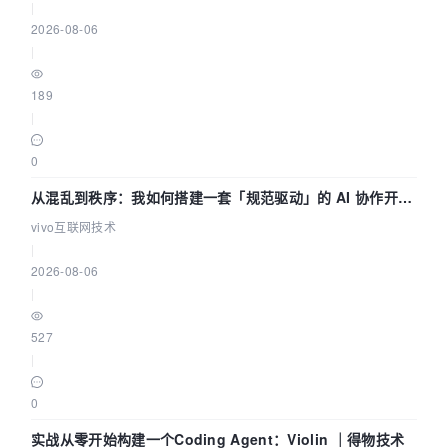
|
2026-08-06
|
189
|
0
从混乱到秩序：我如何搭建一套「规范驱动」的 AI 协作开发
体系
vivo互联网技术
|
2026-08-06
|
527
|
0
实战从零开始构建一个Coding Agent：Violin ｜得物技术