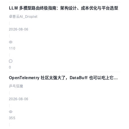
LLM 多模型路由终极指南：架构设计、成本优化与平台选型
卓普云AI_Droplet
|
2026-08-06
|
110
|
0
OpenTelemetry 社区太强大了，DataBuff 也可以吃上它的
eBPF 链路了
乒乓狂魔
|
2026-08-06
|
355
|