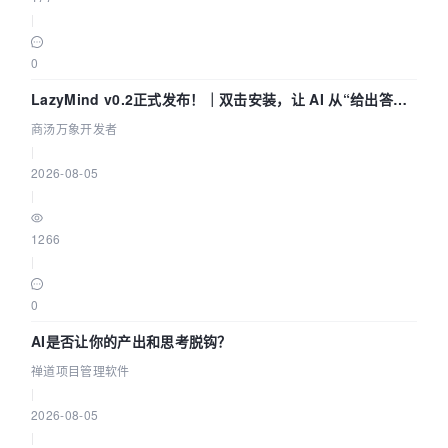
|
0
LazyMind v0.2正式发布！｜双击安装，让 AI 从“给出答案”
走到“完成交付”
商汤万象开发者
|
2026-08-05
|
1266
|
0
AI是否让你的产出和思考脱钩？
禅道项目管理软件
|
2026-08-05
|