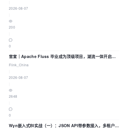
|
2026-08-07
|
200
|
0
官宣｜Apache Fluss 毕业成为顶级项目，湖流一体开启
Agentic Lake 全面实时化时代
Flink_China
|
2026-08-07
|
2648
|
0
Wyn嵌入式BI实战（一）：JSON API带参数接入，多租户数