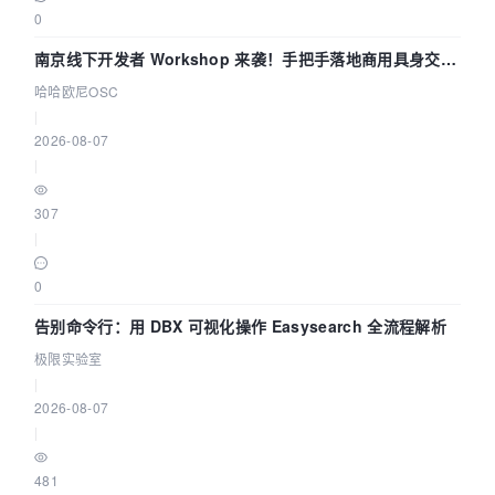
0
南京线下开发者 Workshop 来袭！手把手落地商用具身交互
智能 Agent 应用
哈哈欧尼OSC
|
2026-08-07
|
307
|
0
告别命令行：用 DBX 可视化操作 Easysearch 全流程解析
极限实验室
|
2026-08-07
|
481