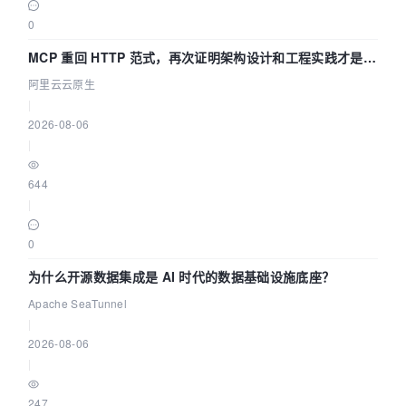
0
MCP 重回 HTTP 范式，再次证明架构设计和工程实践才是稀
缺资源
阿里云云原生
|
2026-08-06
|
644
|
0
为什么开源数据集成是 AI 时代的数据基础设施底座？
Apache SeaTunnel
|
2026-08-06
|
247