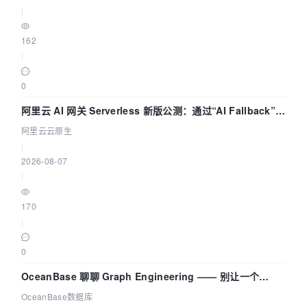
|
162
|
0
阿里云 AI 网关 Serverless 新版公测：通过“AI Fallback”与
拓扑可视化构建 AI 流量治理底座
阿里云云原生
|
2026-08-07
|
170
|
0
OceanBase 聊聊 Graph Engineering —— 别让一个
Agent 既当运动员又
OceanBase数据库