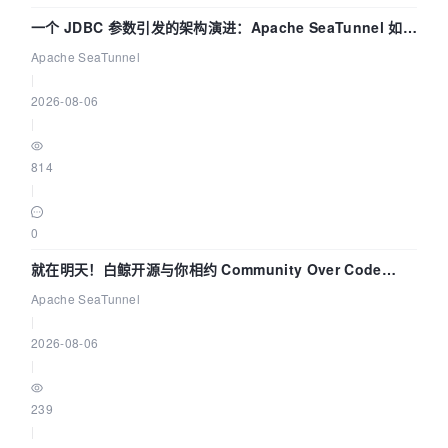
一个 JDBC 参数引发的架构演进：Apache SeaTunnel 如何
解决数据同步中的“定时 Flush”难题
Apache SeaTunnel
|
2026-08-06
|
814
|
0
就在明天！白鲸开源与你相约 Community Over Code
Asia 2026 主题演讲！
Apache SeaTunnel
|
2026-08-06
|
239
|