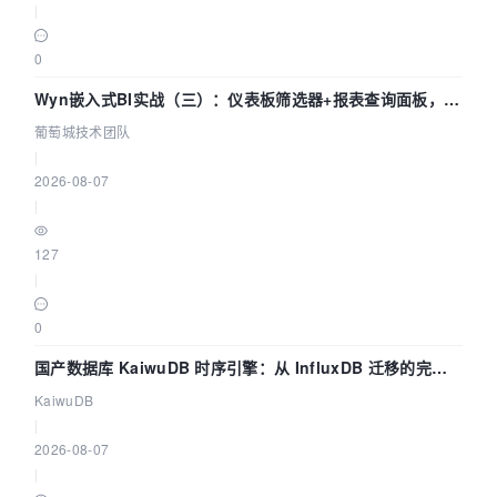
|
0
Wyn嵌入式BI实战（三）：仪表板筛选器+报表查询面板，参
数联动全闭环
葡萄城技术团队
|
2026-08-07
|
127
|
0
国产数据库 KaiwuDB 时序引擎：从 InfluxDB 迁移的完整
技术路径
KaiwuDB
|
2026-08-07
|