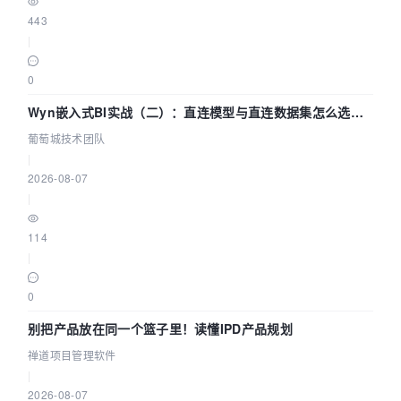
443
|
0
Wyn嵌入式BI实战（二）：直连模型与直连数据集怎么选，
参数为什么不生效？| 葡萄城技术团队
葡萄城技术团队
|
2026-08-07
|
114
|
0
别把产品放在同一个篮子里！读懂IPD产品规划
禅道项目管理软件
|
2026-08-07