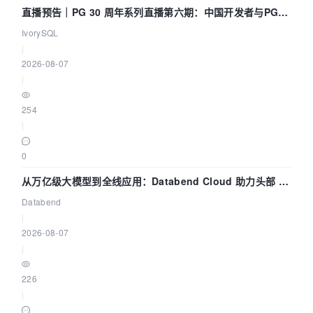
直播预告｜PG 30 周年系列直播第六期：中国开发者与PG内
核——我们改得动吗？我们贡献了什么？
IvorySQL
|
2026-08-07
|
254
|
0
从万亿级大模型到全线应用：Databend Cloud 助力头部 AI
企业构建全链路 Trace 数据管道
Databend
|
2026-08-07
|
226
|