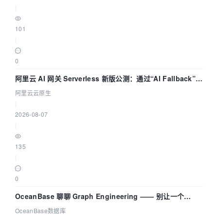
|
101
|
0
阿里云 AI 网关 Serverless 新版公测：通过“AI Fallback”与
拓扑可视化构建 AI 流量治理底座
阿里云云原生
|
2026-08-07
|
135
|
0
OceanBase 聊聊 Graph Engineering —— 别让一个
Agent 既当运动员又
OceanBase数据库