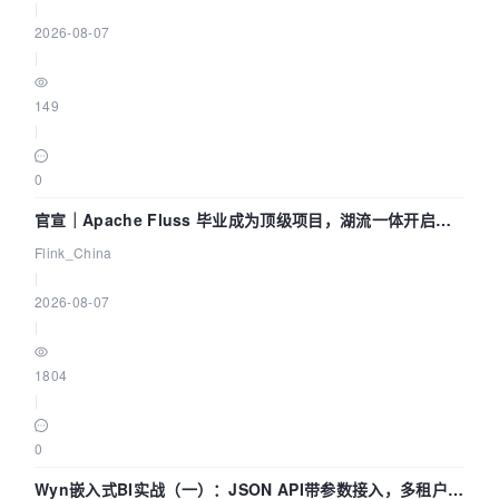
|
2026-08-07
|
149
|
0
官宣｜Apache Fluss 毕业成为顶级项目，湖流一体开启
Agentic Lake 全面实时化时代
Flink_China
|
2026-08-07
|
1804
|
0
Wyn嵌入式BI实战（一）：JSON API带参数接入，多租户数