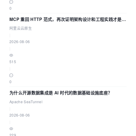
0
MCP 重回 HTTP 范式，再次证明架构设计和工程实践才是稀
缺资源
阿里云云原生
|
2026-08-06
|
515
|
0
为什么开源数据集成是 AI 时代的数据基础设施底座？
Apache SeaTunnel
|
2026-08-06
|
229