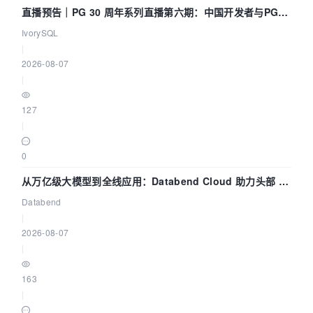
直播预告｜PG 30 周年系列直播第六期：中国开发者与PG内
核——我们改得动吗？我们贡献了什么？
IvorySQL
|
2026-08-07
|
127
|
0
从万亿级大模型到全线应用：Databend Cloud 助力头部 AI
企业构建全链路 Trace 数据管道
Databend
|
2026-08-07
|
163
|