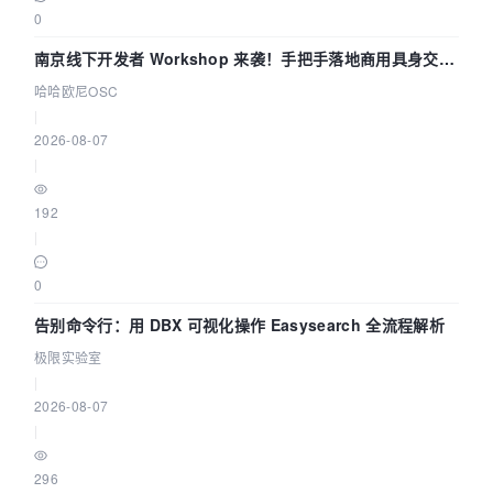
0
南京线下开发者 Workshop 来袭！手把手落地商用具身交互
智能 Agent 应用
哈哈欧尼OSC
|
2026-08-07
|
192
|
0
告别命令行：用 DBX 可视化操作 Easysearch 全流程解析
极限实验室
|
2026-08-07
|
296