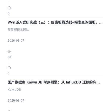
|
0
Wyn嵌入式BI实战（三）：仪表板筛选器+报表查询面板，参
数联动全闭环
葡萄城技术团队
|
2026-08-07
|
88
|
0
国产数据库 KaiwuDB 时序引擎：从 InfluxDB 迁移的完整
技术路径
KaiwuDB
|
2026-08-07
|