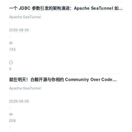
一个 JDBC 参数引发的架构演进：Apache SeaTunnel 如何
解决数据同步中的“定时 Flush”难题
Apache SeaTunnel
|
2026-08-06
|
745
|
0
就在明天！白鲸开源与你相约 Community Over Code
Asia 2026 主题演讲！
Apache SeaTunnel
|
2026-08-06
|
208
|