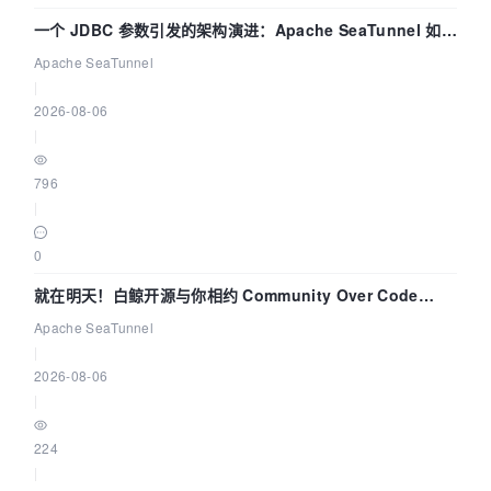
一个 JDBC 参数引发的架构演进：Apache SeaTunnel 如何
解决数据同步中的“定时 Flush”难题
Apache SeaTunnel
|
2026-08-06
|
796
|
0
就在明天！白鲸开源与你相约 Community Over Code
Asia 2026 主题演讲！
Apache SeaTunnel
|
2026-08-06
|
224
|