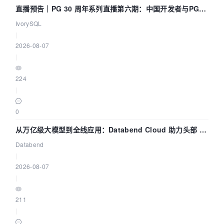
直播预告｜PG 30 周年系列直播第六期：中国开发者与PG内
核——我们改得动吗？我们贡献了什么？
IvorySQL
|
2026-08-07
|
224
|
0
从万亿级大模型到全线应用：Databend Cloud 助力头部 AI
企业构建全链路 Trace 数据管道
Databend
|
2026-08-07
|
211
|