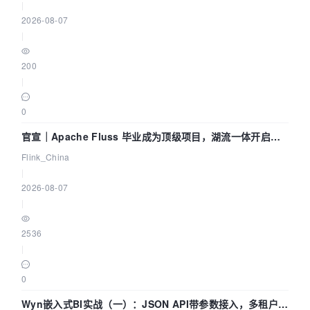
|
2026-08-07
|
200
|
0
官宣｜Apache Fluss 毕业成为顶级项目，湖流一体开启
Agentic Lake 全面实时化时代
Flink_China
|
2026-08-07
|
2536
|
0
Wyn嵌入式BI实战（一）：JSON API带参数接入，多租户数