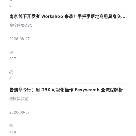
0
南京线下开发者 Workshop 来袭！手把手落地商用具身交互
智能 Agent 应用
哈哈欧尼OSC
|
2026-08-07
|
307
|
0
告别命令行：用 DBX 可视化操作 Easysearch 全流程解析
极限实验室
|
2026-08-07
|
470