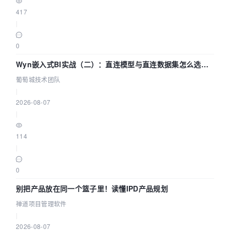
417
|
0
Wyn嵌入式BI实战（二）：直连模型与直连数据集怎么选，
参数为什么不生效？| 葡萄城技术团队
葡萄城技术团队
|
2026-08-07
|
114
|
0
别把产品放在同一个篮子里！读懂IPD产品规划
禅道项目管理软件
|
2026-08-07