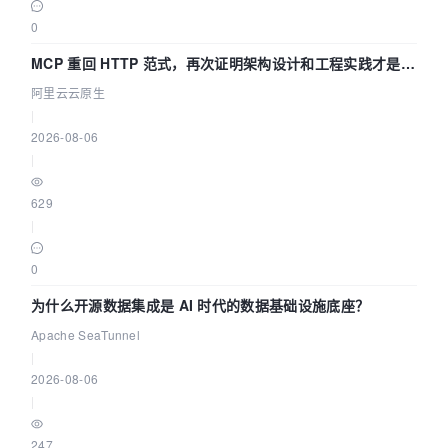
0
MCP 重回 HTTP 范式，再次证明架构设计和工程实践才是稀
缺资源
阿里云云原生
|
2026-08-06
|
629
|
0
为什么开源数据集成是 AI 时代的数据基础设施底座？
Apache SeaTunnel
|
2026-08-06
|
247