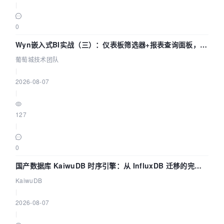
|
0
Wyn嵌入式BI实战（三）：仪表板筛选器+报表查询面板，参
数联动全闭环
葡萄城技术团队
|
2026-08-07
|
127
|
0
国产数据库 KaiwuDB 时序引擎：从 InfluxDB 迁移的完整
技术路径
KaiwuDB
|
2026-08-07
|