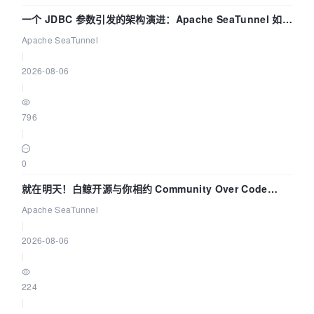
一个 JDBC 参数引发的架构演进：Apache SeaTunnel 如何
解决数据同步中的“定时 Flush”难题
Apache SeaTunnel
|
2026-08-06
|
796
|
0
就在明天！白鲸开源与你相约 Community Over Code
Asia 2026 主题演讲！
Apache SeaTunnel
|
2026-08-06
|
224
|