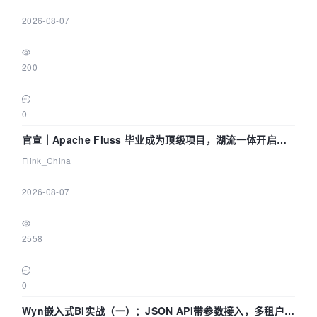
|
2026-08-07
|
200
|
0
官宣｜Apache Fluss 毕业成为顶级项目，湖流一体开启
Agentic Lake 全面实时化时代
Flink_China
|
2026-08-07
|
2558
|
0
Wyn嵌入式BI实战（一）：JSON API带参数接入，多租户数