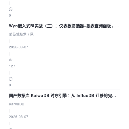
|
0
Wyn嵌入式BI实战（三）：仪表板筛选器+报表查询面板，参
数联动全闭环
葡萄城技术团队
|
2026-08-07
|
127
|
0
国产数据库 KaiwuDB 时序引擎：从 InfluxDB 迁移的完整
技术路径
KaiwuDB
|
2026-08-07
|