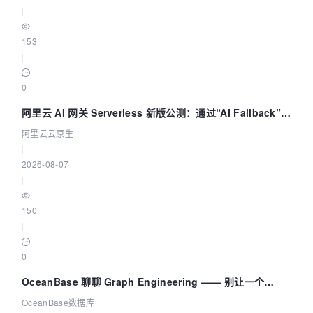
|
153
|
0
阿里云 AI 网关 Serverless 新版公测：通过“AI Fallback”与
拓扑可视化构建 AI 流量治理底座
阿里云云原生
|
2026-08-07
|
150
|
0
OceanBase 聊聊 Graph Engineering —— 别让一个
Agent 既当运动员又
OceanBase数据库