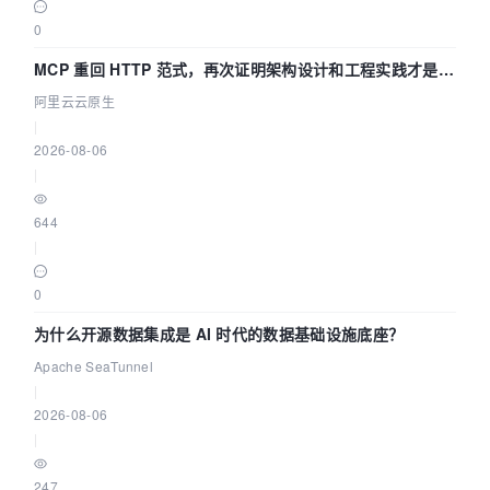
0
MCP 重回 HTTP 范式，再次证明架构设计和工程实践才是稀
缺资源
阿里云云原生
|
2026-08-06
|
644
|
0
为什么开源数据集成是 AI 时代的数据基础设施底座？
Apache SeaTunnel
|
2026-08-06
|
247