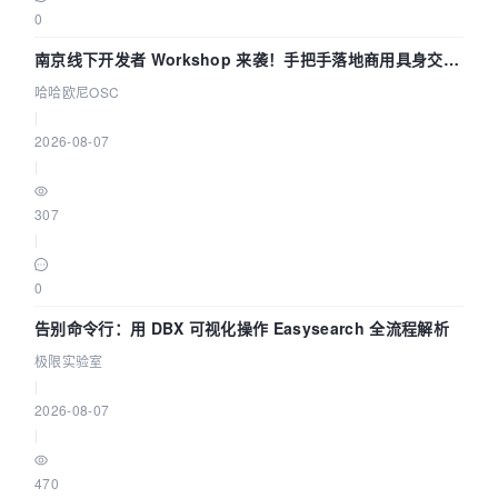
0
南京线下开发者 Workshop 来袭！手把手落地商用具身交互
智能 Agent 应用
哈哈欧尼OSC
|
2026-08-07
|
307
|
0
告别命令行：用 DBX 可视化操作 Easysearch 全流程解析
极限实验室
|
2026-08-07
|
470