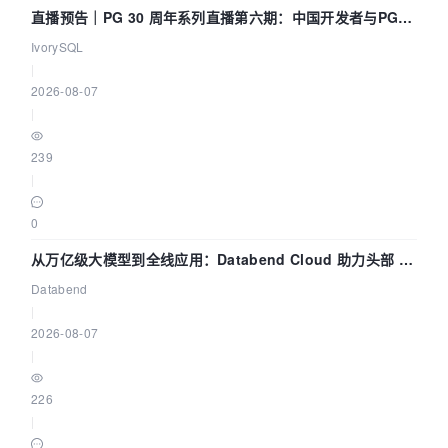
直播预告｜PG 30 周年系列直播第六期：中国开发者与PG内
核——我们改得动吗？我们贡献了什么？
IvorySQL
|
2026-08-07
|
239
|
0
从万亿级大模型到全线应用：Databend Cloud 助力头部 AI
企业构建全链路 Trace 数据管道
Databend
|
2026-08-07
|
226
|