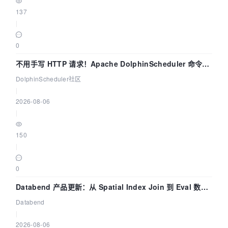
137
|
0
不用手写 HTTP 请求！Apache DolphinScheduler 命令行
dsctl 两分钟上手
DolphinScheduler社区
|
2026-08-06
|
150
|
0
Databend 产品更新：从 Spatial Index Join 到 Eval 数据
管道
Databend
|
2026-08-06