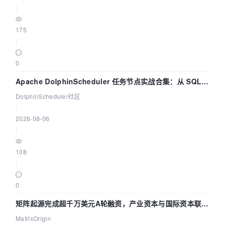
|
175
|
0
Apache DolphinScheduler 任务节点实战合集：从 SQL、
DataX 到 Spark、Flink 一次配置全打通
DolphinScheduler社区
|
2026-08-06
|
108
|
0
矩阵起源完成超千万美元A轮融资，产业资本与国际资本联手
押注企业级AI基础设施赛道
MatrixOrigin