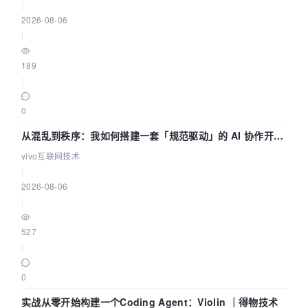
|
2026-08-06
|
189
|
0
从混乱到秩序：我如何搭建一套「规范驱动」的 AI 协作开发
体系
vivo互联网技术
|
2026-08-06
|
527
|
0
实战从零开始构建一个Coding Agent：Violin ｜得物技术