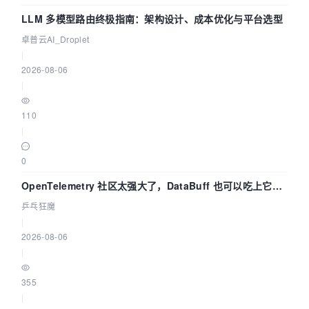
LLM 多模型路由终极指南：架构设计、成本优化与平台选型
卓普云AI_Droplet
|
2026-08-06
|
110
|
0
OpenTelemetry 社区太强大了，DataBuff 也可以吃上它的
eBPF 链路了
乒乓狂魔
|
2026-08-06
|
355
|