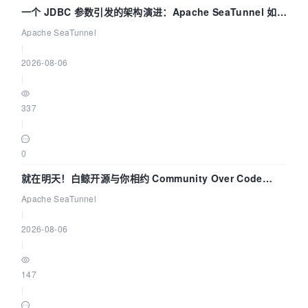
一个 JDBC 参数引发的架构演进：Apache SeaTunnel 如何
解决数据同步中的“定时 Flush”难题
Apache SeaTunnel
|
2026-08-06
|
337
|
0
就在明天！白鲸开源与你相约 Community Over Code
Asia 2026 主题演讲！
Apache SeaTunnel
|
2026-08-06
|
147
|