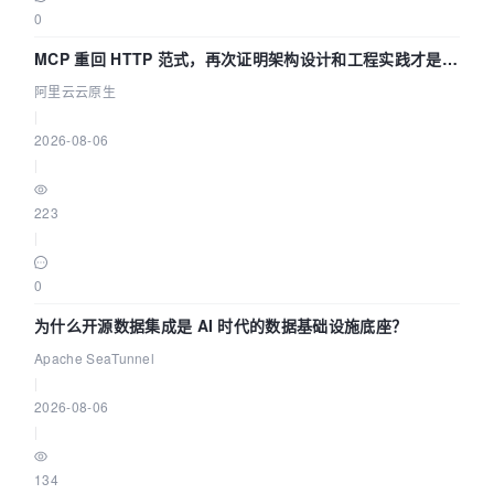
0
MCP 重回 HTTP 范式，再次证明架构设计和工程实践才是稀
缺资源
阿里云云原生
|
2026-08-06
|
223
|
0
为什么开源数据集成是 AI 时代的数据基础设施底座？
Apache SeaTunnel
|
2026-08-06
|
134