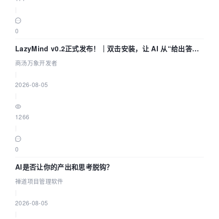
|
0
LazyMind v0.2正式发布！｜双击安装，让 AI 从“给出答案”
走到“完成交付”
商汤万象开发者
|
2026-08-05
|
1266
|
0
AI是否让你的产出和思考脱钩？
禅道项目管理软件
|
2026-08-05
|