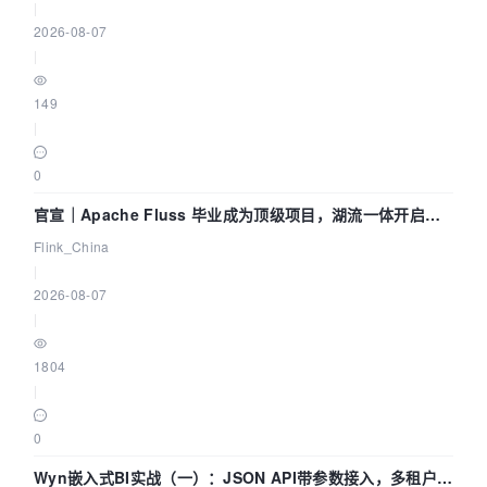
|
2026-08-07
|
149
|
0
官宣｜Apache Fluss 毕业成为顶级项目，湖流一体开启
Agentic Lake 全面实时化时代
Flink_China
|
2026-08-07
|
1804
|
0
Wyn嵌入式BI实战（一）：JSON API带参数接入，多租户数