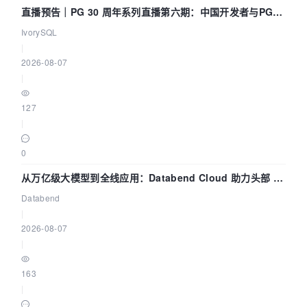
直播预告｜PG 30 周年系列直播第六期：中国开发者与PG内
核——我们改得动吗？我们贡献了什么？
IvorySQL
|
2026-08-07
|
127
|
0
从万亿级大模型到全线应用：Databend Cloud 助力头部 AI
企业构建全链路 Trace 数据管道
Databend
|
2026-08-07
|
163
|