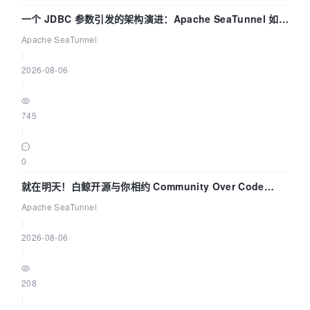
一个 JDBC 参数引发的架构演进：Apache SeaTunnel 如何
解决数据同步中的“定时 Flush”难题
Apache SeaTunnel
|
2026-08-06
|
745
|
0
就在明天！白鲸开源与你相约 Community Over Code
Asia 2026 主题演讲！
Apache SeaTunnel
|
2026-08-06
|
208
|