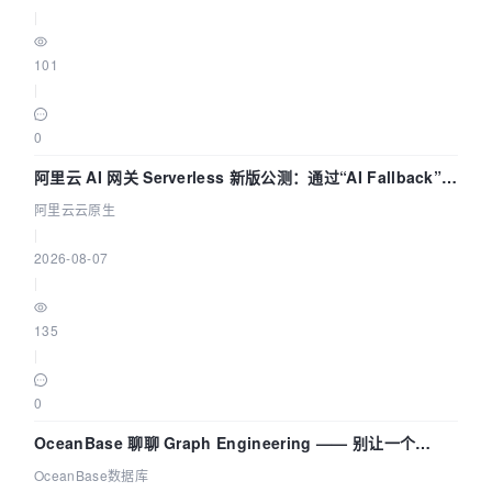
|
101
|
0
阿里云 AI 网关 Serverless 新版公测：通过“AI Fallback”与
拓扑可视化构建 AI 流量治理底座
阿里云云原生
|
2026-08-07
|
135
|
0
OceanBase 聊聊 Graph Engineering —— 别让一个
Agent 既当运动员又
OceanBase数据库