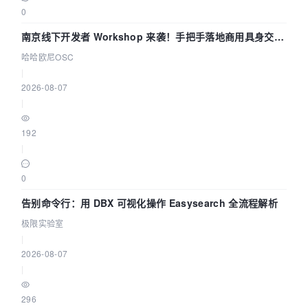
0
南京线下开发者 Workshop 来袭！手把手落地商用具身交互
智能 Agent 应用
哈哈欧尼OSC
|
2026-08-07
|
192
|
0
告别命令行：用 DBX 可视化操作 Easysearch 全流程解析
极限实验室
|
2026-08-07
|
296