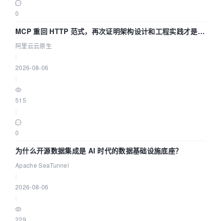
0
MCP 重回 HTTP 范式，再次证明架构设计和工程实践才是稀
缺资源
阿里云云原生
|
2026-08-06
|
515
|
0
为什么开源数据集成是 AI 时代的数据基础设施底座？
Apache SeaTunnel
|
2026-08-06
|
229