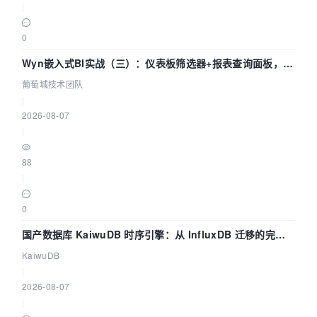
|
0
Wyn嵌入式BI实战（三）：仪表板筛选器+报表查询面板，参
数联动全闭环
葡萄城技术团队
|
2026-08-07
|
88
|
0
国产数据库 KaiwuDB 时序引擎：从 InfluxDB 迁移的完整
技术路径
KaiwuDB
|
2026-08-07
|