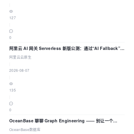
|
127
|
0
阿里云 AI 网关 Serverless 新版公测：通过“AI Fallback”与
拓扑可视化构建 AI 流量治理底座
阿里云云原生
|
2026-08-07
|
135
|
0
OceanBase 聊聊 Graph Engineering —— 别让一个
Agent 既当运动员又
OceanBase数据库