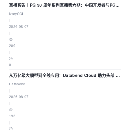
直播预告｜PG 30 周年系列直播第六期：中国开发者与PG内
核——我们改得动吗？我们贡献了什么？
IvorySQL
|
2026-08-07
|
209
|
0
从万亿级大模型到全线应用：Databend Cloud 助力头部 AI
企业构建全链路 Trace 数据管道
Databend
|
2026-08-07
|
195
|