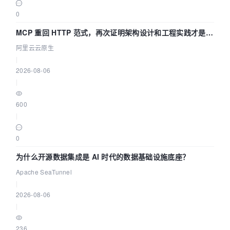
0
MCP 重回 HTTP 范式，再次证明架构设计和工程实践才是稀
缺资源
阿里云云原生
|
2026-08-06
|
600
|
0
为什么开源数据集成是 AI 时代的数据基础设施底座？
Apache SeaTunnel
|
2026-08-06
|
236