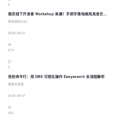
0
南京线下开发者 Workshop 来袭！手把手落地商用具身交互
智能 Agent 应用
哈哈欧尼OSC
|
2026-08-07
|
279
|
0
告别命令行：用 DBX 可视化操作 Easysearch 全流程解析
极限实验室
|
2026-08-07
|
432