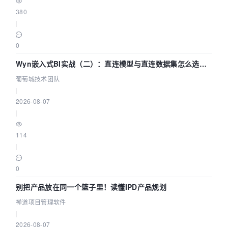
380
|
0
Wyn嵌入式BI实战（二）：直连模型与直连数据集怎么选，
参数为什么不生效？| 葡萄城技术团队
葡萄城技术团队
|
2026-08-07
|
114
|
0
别把产品放在同一个篮子里！读懂IPD产品规划
禅道项目管理软件
|
2026-08-07