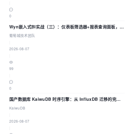
|
0
Wyn嵌入式BI实战（三）：仪表板筛选器+报表查询面板，参
数联动全闭环
葡萄城技术团队
|
2026-08-07
|
99
|
0
国产数据库 KaiwuDB 时序引擎：从 InfluxDB 迁移的完整
技术路径
KaiwuDB
|
2026-08-07
|