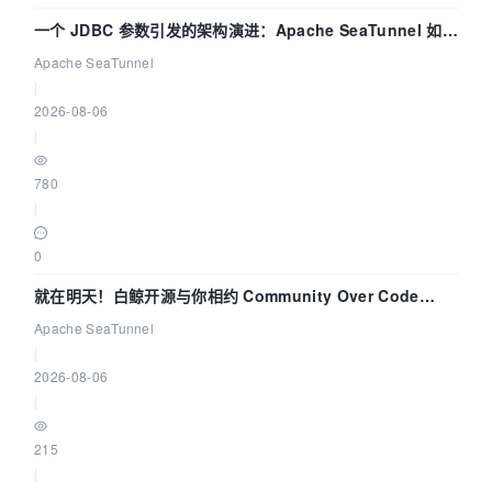
一个 JDBC 参数引发的架构演进：Apache SeaTunnel 如何
解决数据同步中的“定时 Flush”难题
Apache SeaTunnel
|
2026-08-06
|
780
|
0
就在明天！白鲸开源与你相约 Community Over Code
Asia 2026 主题演讲！
Apache SeaTunnel
|
2026-08-06
|
215
|