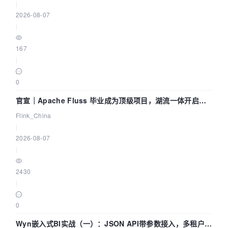
|
2026-08-07
|
167
|
0
官宣｜Apache Fluss 毕业成为顶级项目，湖流一体开启
Agentic Lake 全面实时化时代
Flink_China
|
2026-08-07
|
2430
|
0
Wyn嵌入式BI实战（一）：JSON API带参数接入，多租户数