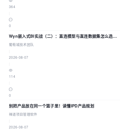
364
|
0
Wyn嵌入式BI实战（二）：直连模型与直连数据集怎么选，
参数为什么不生效？| 葡萄城技术团队
葡萄城技术团队
|
2026-08-07
|
114
|
0
别把产品放在同一个篮子里！读懂IPD产品规划
禅道项目管理软件
|
2026-08-07