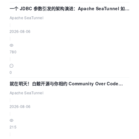
一个 JDBC 参数引发的架构演进：Apache SeaTunnel 如何
解决数据同步中的“定时 Flush”难题
Apache SeaTunnel
|
2026-08-06
|
780
|
0
就在明天！白鲸开源与你相约 Community Over Code
Asia 2026 主题演讲！
Apache SeaTunnel
|
2026-08-06
|
215
|