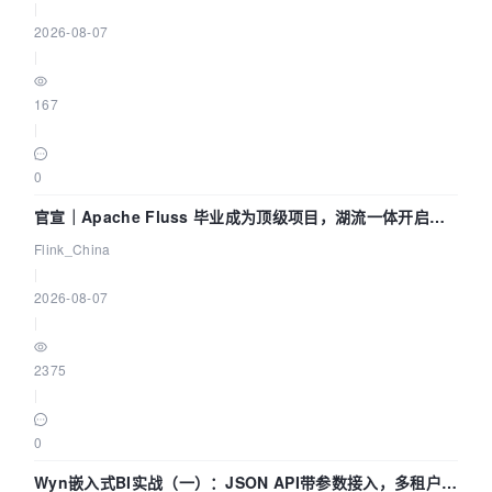
|
2026-08-07
|
167
|
0
官宣｜Apache Fluss 毕业成为顶级项目，湖流一体开启
Agentic Lake 全面实时化时代
Flink_China
|
2026-08-07
|
2375
|
0
Wyn嵌入式BI实战（一）：JSON API带参数接入，多租户数