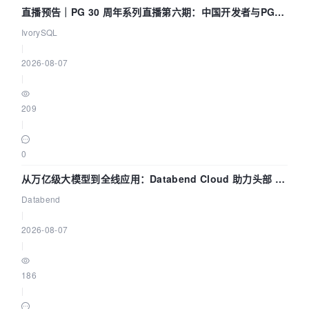
直播预告｜PG 30 周年系列直播第六期：中国开发者与PG内
核——我们改得动吗？我们贡献了什么？
IvorySQL
|
2026-08-07
|
209
|
0
从万亿级大模型到全线应用：Databend Cloud 助力头部 AI
企业构建全链路 Trace 数据管道
Databend
|
2026-08-07
|
186
|