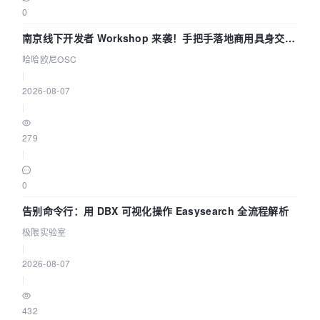
0
南京线下开发者 Workshop 来袭！手把手落地商用具身交互
智能 Agent 应用
哈哈欧尼OSC
|
2026-08-07
|
279
|
0
告别命令行：用 DBX 可视化操作 Easysearch 全流程解析
极限实验室
|
2026-08-07
|
432