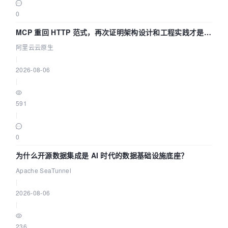
0
MCP 重回 HTTP 范式，再次证明架构设计和工程实践才是稀
缺资源
阿里云云原生
|
2026-08-06
|
591
|
0
为什么开源数据集成是 AI 时代的数据基础设施底座？
Apache SeaTunnel
|
2026-08-06
|
236