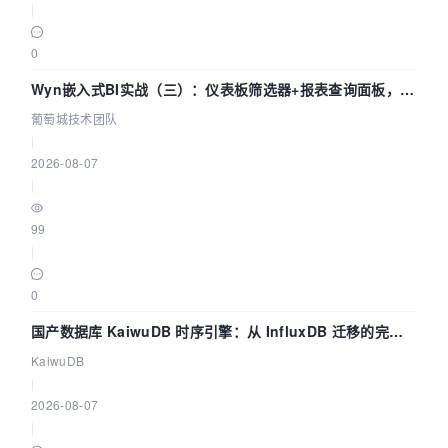
|
0
Wyn嵌入式BI实战（三）：仪表板筛选器+报表查询面板，参
数联动全闭环
葡萄城技术团队
|
2026-08-07
|
99
|
0
国产数据库 KaiwuDB 时序引擎：从 InfluxDB 迁移的完整
技术路径
KaiwuDB
|
2026-08-07
|