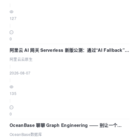
|
127
|
0
阿里云 AI 网关 Serverless 新版公测：通过“AI Fallback”与
拓扑可视化构建 AI 流量治理底座
阿里云云原生
|
2026-08-07
|
135
|
0
OceanBase 聊聊 Graph Engineering —— 别让一个
Agent 既当运动员又
OceanBase数据库