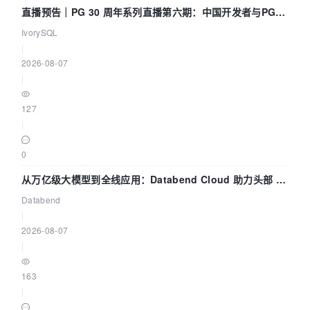
直播预告｜PG 30 周年系列直播第六期：中国开发者与PG内
核——我们改得动吗？我们贡献了什么？
IvorySQL
|
2026-08-07
|
127
|
0
从万亿级大模型到全线应用：Databend Cloud 助力头部 AI
企业构建全链路 Trace 数据管道
Databend
|
2026-08-07
|
163
|