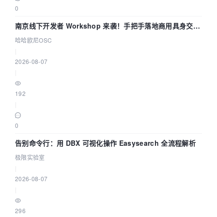
0
南京线下开发者 Workshop 来袭！手把手落地商用具身交互
智能 Agent 应用
哈哈欧尼OSC
|
2026-08-07
|
192
|
0
告别命令行：用 DBX 可视化操作 Easysearch 全流程解析
极限实验室
|
2026-08-07
|
296