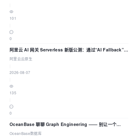
|
101
|
0
阿里云 AI 网关 Serverless 新版公测：通过“AI Fallback”与
拓扑可视化构建 AI 流量治理底座
阿里云云原生
|
2026-08-07
|
135
|
0
OceanBase 聊聊 Graph Engineering —— 别让一个
Agent 既当运动员又
OceanBase数据库