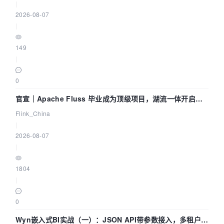
|
2026-08-07
|
149
|
0
官宣｜Apache Fluss 毕业成为顶级项目，湖流一体开启
Agentic Lake 全面实时化时代
Flink_China
|
2026-08-07
|
1804
|
0
Wyn嵌入式BI实战（一）：JSON API带参数接入，多租户数