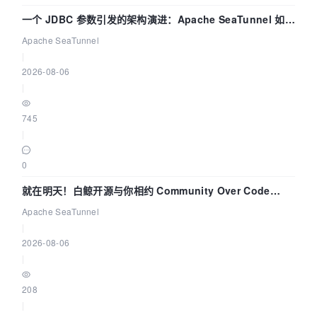
一个 JDBC 参数引发的架构演进：Apache SeaTunnel 如何
解决数据同步中的“定时 Flush”难题
Apache SeaTunnel
|
2026-08-06
|
745
|
0
就在明天！白鲸开源与你相约 Community Over Code
Asia 2026 主题演讲！
Apache SeaTunnel
|
2026-08-06
|
208
|