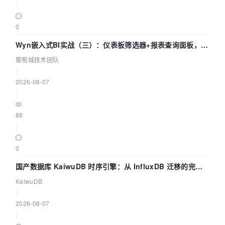
|
0
Wyn嵌入式BI实战（三）：仪表板筛选器+报表查询面板，参
数联动全闭环
葡萄城技术团队
|
2026-08-07
|
88
|
0
国产数据库 KaiwuDB 时序引擎：从 InfluxDB 迁移的完整
技术路径
KaiwuDB
|
2026-08-07
|