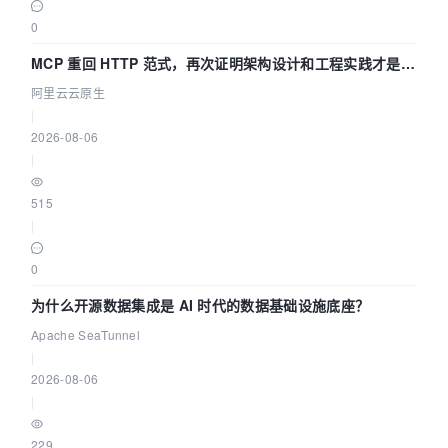
0
MCP 重回 HTTP 范式，再次证明架构设计和工程实践才是稀
缺资源
阿里云云原生
|
2026-08-06
|
515
|
0
为什么开源数据集成是 AI 时代的数据基础设施底座？
Apache SeaTunnel
|
2026-08-06
|
229