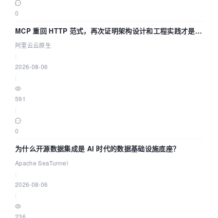
0
MCP 重回 HTTP 范式，再次证明架构设计和工程实践才是稀
缺资源
阿里云云原生
|
2026-08-06
|
591
|
0
为什么开源数据集成是 AI 时代的数据基础设施底座？
Apache SeaTunnel
|
2026-08-06
|
236