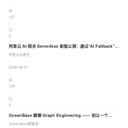
|
127
|
0
阿里云 AI 网关 Serverless 新版公测：通过“AI Fallback”与
拓扑可视化构建 AI 流量治理底座
阿里云云原生
|
2026-08-07
|
135
|
0
OceanBase 聊聊 Graph Engineering —— 别让一个
Agent 既当运动员又
OceanBase数据库