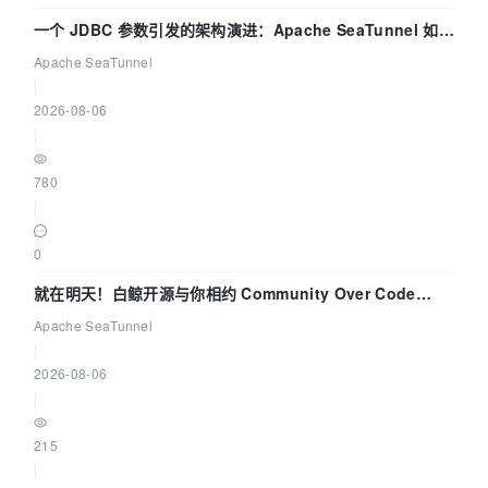
一个 JDBC 参数引发的架构演进：Apache SeaTunnel 如何
解决数据同步中的“定时 Flush”难题
Apache SeaTunnel
|
2026-08-06
|
780
|
0
就在明天！白鲸开源与你相约 Community Over Code
Asia 2026 主题演讲！
Apache SeaTunnel
|
2026-08-06
|
215
|