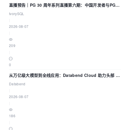
直播预告｜PG 30 周年系列直播第六期：中国开发者与PG内
核——我们改得动吗？我们贡献了什么？
IvorySQL
|
2026-08-07
|
209
|
0
从万亿级大模型到全线应用：Databend Cloud 助力头部 AI
企业构建全链路 Trace 数据管道
Databend
|
2026-08-07
|
186
|