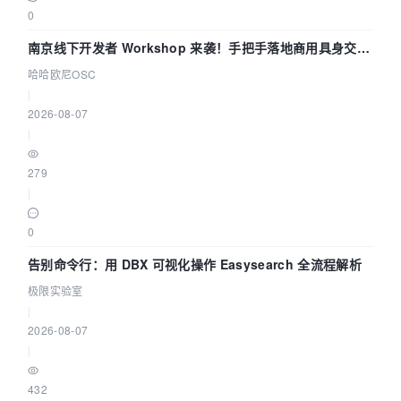
0
南京线下开发者 Workshop 来袭！手把手落地商用具身交互
智能 Agent 应用
哈哈欧尼OSC
|
2026-08-07
|
279
|
0
告别命令行：用 DBX 可视化操作 Easysearch 全流程解析
极限实验室
|
2026-08-07
|
432