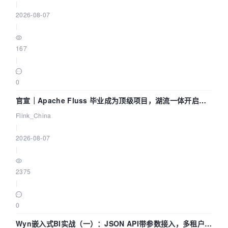
|
2026-08-07
|
167
|
0
官宣｜Apache Fluss 毕业成为顶级项目，湖流一体开启
Agentic Lake 全面实时化时代
Flink_China
|
2026-08-07
|
2375
|
0
Wyn嵌入式BI实战（一）：JSON API带参数接入，多租户数