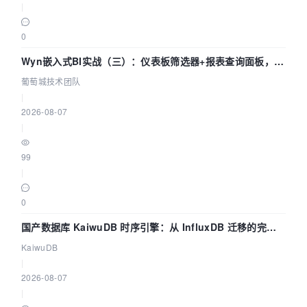
|
0
Wyn嵌入式BI实战（三）：仪表板筛选器+报表查询面板，参
数联动全闭环
葡萄城技术团队
|
2026-08-07
|
99
|
0
国产数据库 KaiwuDB 时序引擎：从 InfluxDB 迁移的完整
技术路径
KaiwuDB
|
2026-08-07
|