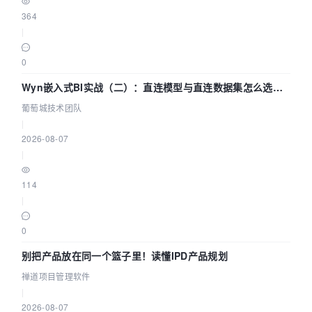
364
|
0
Wyn嵌入式BI实战（二）：直连模型与直连数据集怎么选，
参数为什么不生效？| 葡萄城技术团队
葡萄城技术团队
|
2026-08-07
|
114
|
0
别把产品放在同一个篮子里！读懂IPD产品规划
禅道项目管理软件
|
2026-08-07