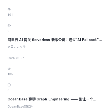
|
101
|
0
阿里云 AI 网关 Serverless 新版公测：通过“AI Fallback”与
拓扑可视化构建 AI 流量治理底座
阿里云云原生
|
2026-08-07
|
135
|
0
OceanBase 聊聊 Graph Engineering —— 别让一个
Agent 既当运动员又
OceanBase数据库