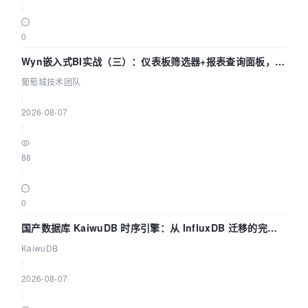
|
0
Wyn嵌入式BI实战（三）：仪表板筛选器+报表查询面板，参
数联动全闭环
葡萄城技术团队
|
2026-08-07
|
88
|
0
国产数据库 KaiwuDB 时序引擎：从 InfluxDB 迁移的完整
技术路径
KaiwuDB
|
2026-08-07
|