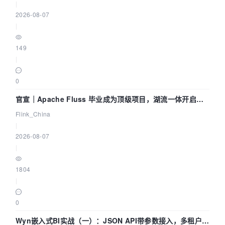
|
2026-08-07
|
149
|
0
官宣｜Apache Fluss 毕业成为顶级项目，湖流一体开启
Agentic Lake 全面实时化时代
Flink_China
|
2026-08-07
|
1804
|
0
Wyn嵌入式BI实战（一）：JSON API带参数接入，多租户数