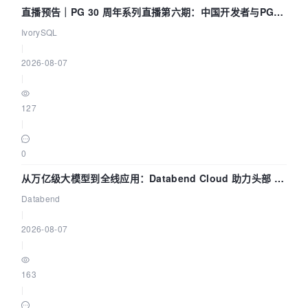
直播预告｜PG 30 周年系列直播第六期：中国开发者与PG内
核——我们改得动吗？我们贡献了什么？
IvorySQL
|
2026-08-07
|
127
|
0
从万亿级大模型到全线应用：Databend Cloud 助力头部 AI
企业构建全链路 Trace 数据管道
Databend
|
2026-08-07
|
163
|