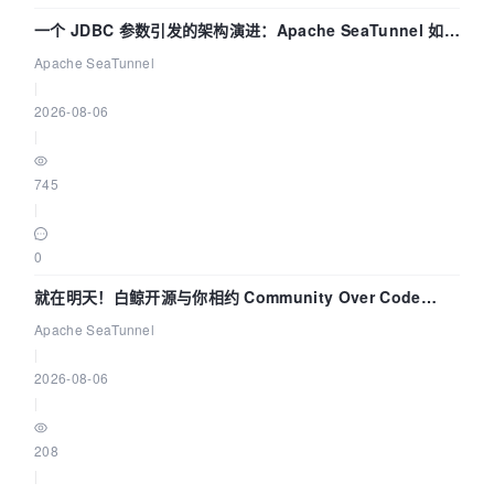
一个 JDBC 参数引发的架构演进：Apache SeaTunnel 如何
解决数据同步中的“定时 Flush”难题
Apache SeaTunnel
|
2026-08-06
|
745
|
0
就在明天！白鲸开源与你相约 Community Over Code
Asia 2026 主题演讲！
Apache SeaTunnel
|
2026-08-06
|
208
|