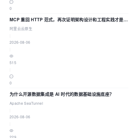
0
MCP 重回 HTTP 范式，再次证明架构设计和工程实践才是稀
缺资源
阿里云云原生
|
2026-08-06
|
515
|
0
为什么开源数据集成是 AI 时代的数据基础设施底座？
Apache SeaTunnel
|
2026-08-06
|
229