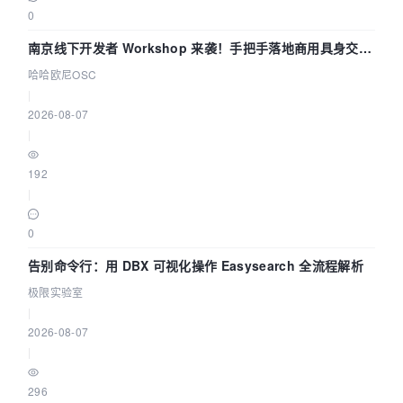
0
南京线下开发者 Workshop 来袭！手把手落地商用具身交互
智能 Agent 应用
哈哈欧尼OSC
|
2026-08-07
|
192
|
0
告别命令行：用 DBX 可视化操作 Easysearch 全流程解析
极限实验室
|
2026-08-07
|
296