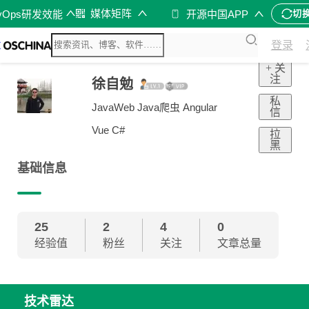
媒体矩阵
vOps研发效能
开源中国APP
切
登录
+ 关
注
徐自勉
私
JavaWeb Java爬虫 Angular
信
Vue C#
拉
黑
基础信息
25
2
4
0
经验值
粉丝
关注
文章总量
技术雷达