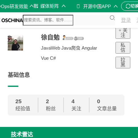
媒体矩阵
vOps研发效能
开源中国APP
切
登录
+ 关
注
徐自勉
私
JavaWeb Java爬虫 Angular
信
Vue C#
拉
黑
基础信息
25
2
4
0
经验值
粉丝
关注
文章总量
技术雷达