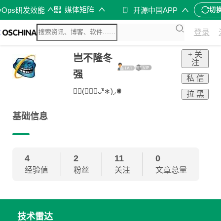
媒体矩阵
vOps研发效能
开源中国APP
切
登录
+ 关
岂不隆冬
注
强
私 信
✺◟(∗❛ัᴗ❛ั∗)◞✺
拉 黑
基础信息
4
2
11
0
经验值
粉丝
关注
文章总量
技术雷达