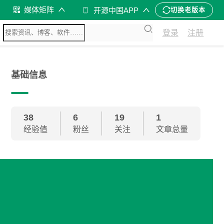
媒体矩阵
开源中国APP
切换老版本
登录
注册
基础信息
38
6
19
1
经验值
粉丝
关注
文章总量