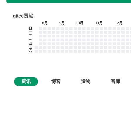
gitee贡献
资讯
博客
造物
智库