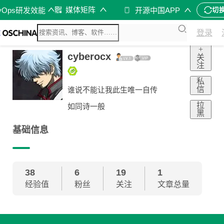
媒体矩阵
vOps研发效能
开源中国APP
切
登录
+
cyberocx
关
注
私
信
谁说不能让我此生唯一自传
拉
如同诗一般
黑
基础信息
38
6
19
1
经验值
粉丝
关注
文章总量