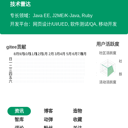
技术雷达
专长领域：Java EE, J2ME/K-Java, Ruby
开发平台：网页设计/UI/UED, 软件测试/QA, 移动开发
用户活跃度
gitee贡献
资讯
博客
造物
智库
动弹
收藏