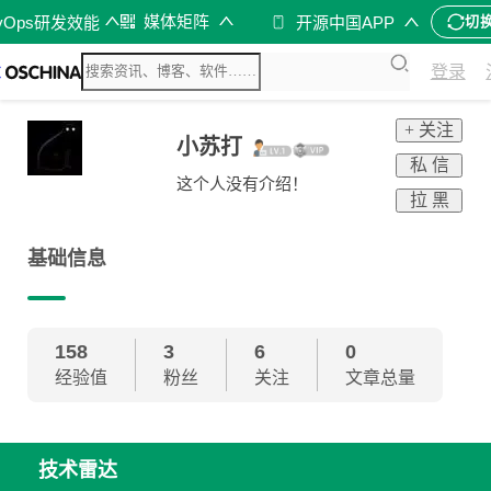
媒体矩阵
vOps研发效能
开源中国APP
切
登录
+ 关注
小苏打
私 信
这个人没有介绍！
拉 黑
基础信息
158
3
6
0
经验值
粉丝
关注
文章总量
技术雷达